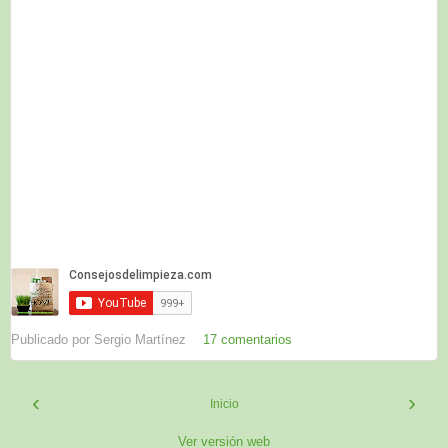
Publicado por
Sergio Martínez
17 comentarios
‹
›
Inicio
Ver versión web