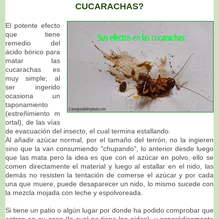
CUCARACHAS?
El potente efecto
que tiene
remedio del
ácido bórico para
matar las
cucarachas es
muy simple; al
ser ingerido
ocasiona un
taponamiento
(estreñimiento m
ortal), de las vías
de evacuación del insecto, el cual termina estallando.
Al añadir azúcar normal, por el tamaño del terrón, no la ingieren
sino que la van consumiendo "chupando", lo anterior desde luego
que las mata pero la idea es que con el azúcar en polvo, ello se
comen directamente el material y luego al estallar en el nido, las
demás no resisten la tentación de comerse el azúcar y por cada
una que muere, puede desaparecer un nido, lo mismo sucede con
la mezcla mojada con leche y espolvoreada.
Si tiene un patio o algún lugar por donde ha podido comprobar que
entran en su casa (la cual no tiene los nidos), y esporádicamente