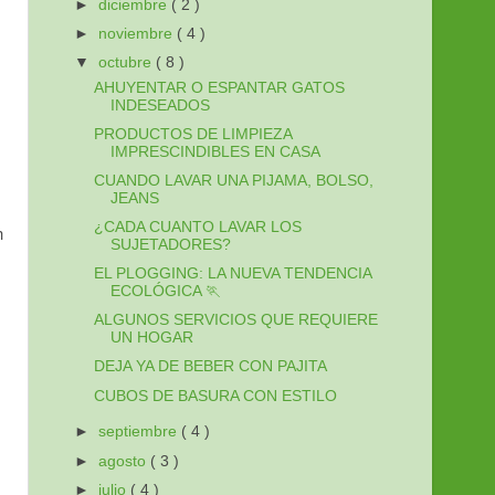
►
diciembre
( 2 )
►
noviembre
( 4 )
▼
octubre
( 8 )
AHUYENTAR O ESPANTAR GATOS
INDESEADOS
PRODUCTOS DE LIMPIEZA
IMPRESCINDIBLES EN CASA
CUANDO LAVAR UNA PIJAMA, BOLSO,
JEANS
¿CADA CUANTO LAVAR LOS
n
SUJETADORES?
EL PLOGGING: LA NUEVA TENDENCIA
ECOLÓGICA 🏃
ALGUNOS SERVICIOS QUE REQUIERE
UN HOGAR
DEJA YA DE BEBER CON PAJITA
CUBOS DE BASURA CON ESTILO
►
septiembre
( 4 )
►
agosto
( 3 )
►
julio
( 4 )