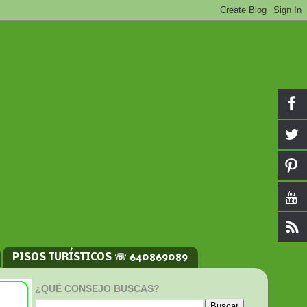
PISOS TURÍSTICOS ☏ 640869089
¿QUÉ CONSEJO BUSCAS?