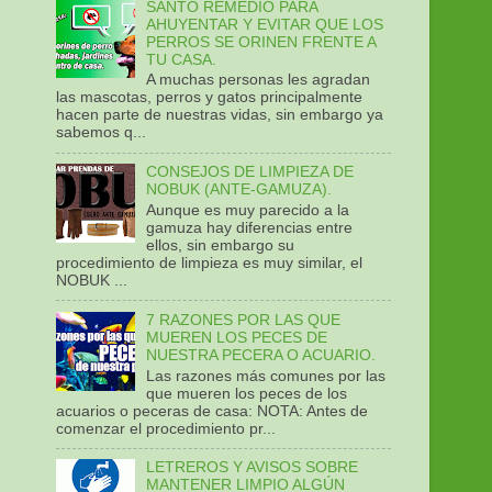
SANTO REMEDIO PARA
AHUYENTAR Y EVITAR QUE LOS
PERROS SE ORINEN FRENTE A
TU CASA.
A muchas personas les agradan
las mascotas, perros y gatos principalmente
hacen parte de nuestras vidas, sin embargo ya
sabemos q...
CONSEJOS DE LIMPIEZA DE
NOBUK (ANTE-GAMUZA).
Aunque es muy parecido a la
gamuza hay diferencias entre
ellos, sin embargo su
procedimiento de limpieza es muy similar, el
NOBUK ...
7 RAZONES POR LAS QUE
MUEREN LOS PECES DE
NUESTRA PECERA O ACUARIO.
Las razones más comunes por las
que mueren los peces de los
acuarios o peceras de casa: NOTA: Antes de
comenzar el procedimiento pr...
LETREROS Y AVISOS SOBRE
MANTENER LIMPIO ALGÚN