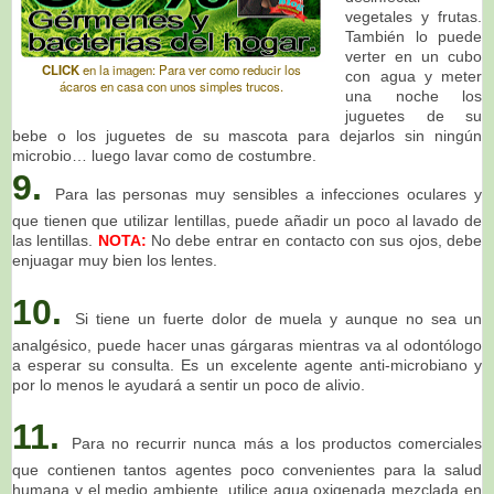
vegetales y frutas.
También lo puede
verter en un cubo
CLICK
en la imagen: Para ver como reducir los
con agua y meter
ácaros en casa con unos simples trucos.
una noche los
juguetes de su
bebe o los juguetes de su mascota para dejarlos sin ningún
microbio… luego lavar como de costumbre.
9.
Para las personas muy sensibles a infecciones oculares y
que tienen que utilizar lentillas, puede añadir un poco al lavado de
las lentillas.
NOTA:
No debe entrar en contacto con sus ojos, debe
enjuagar muy bien los lentes.
10.
Si tiene un fuerte dolor de muela y aunque no sea un
analgésico, puede hacer unas gárgaras mientras va al odontólogo
a esperar su consulta. Es un excelente agente anti-microbiano y
por lo menos le ayudará a sentir un poco de alivio.
11.
Para no recurrir nunca más a los productos comerciales
que contienen tantos agentes poco convenientes para la salud
humana y el medio ambiente, utilice agua oxigenada mezclada en