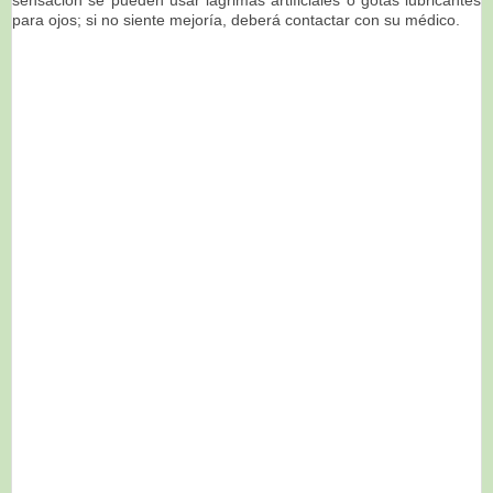
sensación se pueden usar lagrimas artificiales o gotas lubricantes
para ojos; si no siente mejoría, deberá
contactar con su médico.