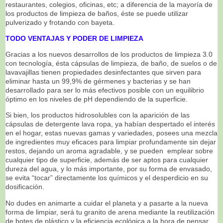
restaurantes, colegios, oficinas, etc; a diferencia de la mayoría de
los productos de limpieza de baños, éste se puede utilizar
pulverizado y frotando con bayeta.
TODO VENTAJAS Y PODER DE LIMPIEZA
Gracias a los nuevos desarrollos de los productos de limpieza 3.0
con tecnología, ésta cápsulas de limpieza, de baño, de suelos o de
lavavajillas tienen propiedades desinfectantes que sirven para
eliminar hasta un 99,9% de gérmenes y bacterias y se han
desarrollado para ser lo más efectivos posible con un equilibrio
óptimo en los niveles de pH dependiendo de la superficie.
Si bien, los productos hidrosolubles con la aparición de las
cápsulas de detergente lava ropa, ya habían despertado el interés
en el hogar, estas nuevas gamas y variedades, posees una mezcla
de ingredientes muy eficaces para limpiar profundamente sin dejar
restos, dejando un aroma agradable, y se pueden emplear sobre
cualquier tipo de superficie, además de ser aptos para cualquier
dureza del agua, y lo más importante, por su forma de envasado,
se evita “tocar” directamente los químicos y el desperdicio en su
dosificación.
No dudes en animarte a cuidar el planeta y a pasarte a la nueva
forma de limpiar, será tu granito de arena mediante la reutilización
de botes de plástico y la eficiencia ecológica a la hora de pensar