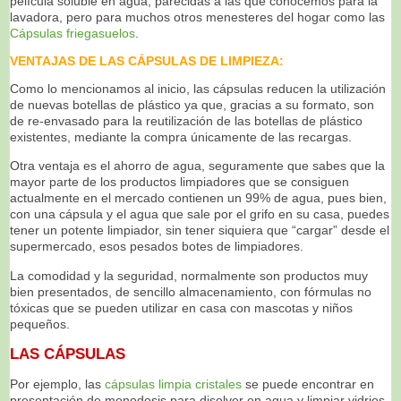
película soluble en agua, parecidas a las que conocemos para la
lavadora, pero para muchos otros menesteres del hogar como las
Cápsulas friegasuelos
.
VENTAJAS DE LAS CÁPSULAS DE LIMPIEZA:
Como lo mencionamos al inicio, las cápsulas reducen la utilización
de nuevas botellas de plástico ya que, gracias a su formato, son
de re-envasado para la reutilización de las botellas de plástico
existentes, mediante la compra únicamente de las recargas.
Otra ventaja es el ahorro de agua, seguramente que sabes que la
mayor parte de los productos limpiadores que se consiguen
actualmente en el mercado contienen un 99% de agua, pues bien,
con una cápsula y el agua que sale por el grifo en su casa, puedes
tener un potente limpiador, sin tener siquiera que “cargar” desde el
supermercado, esos pesados botes de limpiadores.
La comodidad y la seguridad, normalmente son productos muy
bien presentados, de sencillo almacenamiento, con fórmulas no
tóxicas que se pueden utilizar en casa con mascotas y niños
pequeños.
LAS CÁPSULAS
Por ejemplo, las
cápsulas limpia cristales
se puede encontrar en
presentación de monodosis para disolver en agua y limpiar vidrios