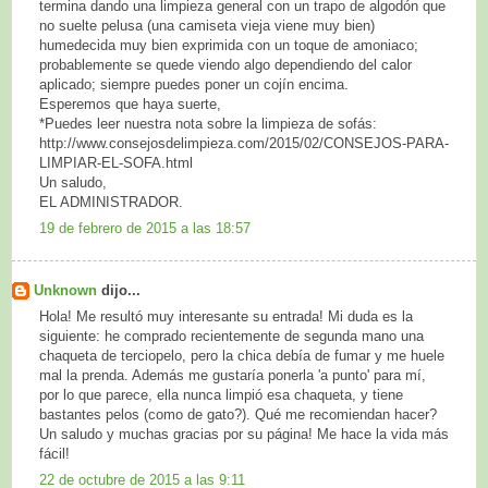
termina dando una limpieza general con un trapo de algodón que
no suelte pelusa (una camiseta vieja viene muy bien)
humedecida muy bien exprimida con un toque de amoniaco;
probablemente se quede viendo algo dependiendo del calor
aplicado; siempre puedes poner un cojín encima.
Esperemos que haya suerte,
*Puedes leer nuestra nota sobre la limpieza de sofás:
http://www.consejosdelimpieza.com/2015/02/CONSEJOS-PARA-
LIMPIAR-EL-SOFA.html
Un saludo,
EL ADMINISTRADOR.
19 de febrero de 2015 a las 18:57
Unknown
dijo...
Hola! Me resultó muy interesante su entrada! Mi duda es la
siguiente: he comprado recientemente de segunda mano una
chaqueta de terciopelo, pero la chica debía de fumar y me huele
mal la prenda. Además me gustaría ponerla 'a punto' para mí,
por lo que parece, ella nunca limpió esa chaqueta, y tiene
bastantes pelos (como de gato?). Qué me recomiendan hacer?
Un saludo y muchas gracias por su página! Me hace la vida más
fácil!
22 de octubre de 2015 a las 9:11