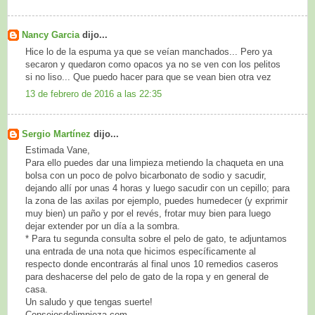
Nancy Garcia
dijo...
Hice lo de la espuma ya que se veían manchados... Pero ya
secaron y quedaron como opacos ya no se ven con los pelitos
si no liso... Que puedo hacer para que se vean bien otra vez
13 de febrero de 2016 a las 22:35
Sergio Martínez
dijo...
Estimada Vane,
Para ello puedes dar una limpieza metiendo la chaqueta en una
bolsa con un poco de polvo bicarbonato de sodio y sacudir,
dejando allí por unas 4 horas y luego sacudir con un cepillo; para
la zona de las axilas por ejemplo, puedes humedecer (y exprimir
muy bien) un paño y por el revés, frotar muy bien para luego
dejar extender por un día a la sombra.
* Para tu segunda consulta sobre el pelo de gato, te adjuntamos
una entrada de una nota que hicimos específicamente al
respecto donde encontrarás al final unos 10 remedios caseros
para deshacerse del pelo de gato de la ropa y en general de
casa.
Un saludo y que tengas suerte!
Consejosdelimpieza.com