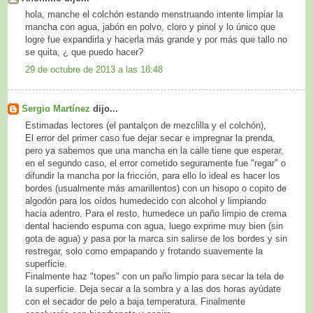
hola, manche el colchón estando menstruando intente limpiar la
mancha con agua, jabón en polvo, cloro y pinol y lo único que
logre fue expandirla y hacerla más grande y por más que tallo no
se quita, ¿ que puedo hacer?
29 de octubre de 2013 a las 18:48
Sergio Martínez
dijo...
Estimadas lectores (el pantalçon de mezclilla y el colchón),
El error del primer caso fue dejar secar e impregnar la prenda,
pero ya sabemos que una mancha en la calle tiene que esperar,
en el segundo caso, el error cometido seguramente fue "regar" o
difundir la mancha por la fricción, para ello lo ideal es hacer los
bordes (usualmente más amarillentos) con un hisopo o copito de
algodón para los oídos humedecido con alcohol y limpiando
hacia adentro. Para el resto, humedece un paño limpio de crema
dental haciendo espuma con agua, luego exprime muy bien (sin
gota de agua) y pasa por la marca sin salirse de los bordes y sin
restregar, solo como empapando y frotando suavemente la
superficie.
Finalmente haz "topes" con un paño limpio para secar la tela de
la superficie. Deja secar a la sombra y a las dos horas ayúdate
con el secador de pelo a baja temperatura. Finalmente