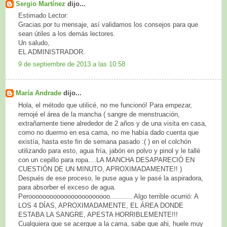
Sergio Martínez
dijo...
Estimado Lector:
Gracias por tu mensaje, así validamos los consejos para que
sean útiles a los demás lectores.
Un saludo,
EL ADMINISTRADOR.
9 de septiembre de 2013 a las 10:58
María Andrade
dijo...
Hola, el método que utilicé, no me funcionó! Para empezar,
remojé el área de la mancha ( sangre de menstruación,
extrañamente tiene alrededor de 2 años y de una visita en casa,
como no duermo en esa cama, no me había dado cuenta que
existía, hasta este fin de semana pasado :( ) en el colchón
utilizando para esto, agua fría, jabón en polvo y pinol y le tallé
con un cepillo para ropa....LA MANCHA DESAPARECIÓ EN
CUESTIÓN DE UN MINUTO, APROXIMADAMENTE!! )
Después de ese proceso, le puse agua y le pasé la aspiradora,
para absorber el exceso de agua.
Perooooooooooooooooooooooo........... Algo terrible ocurrió: A
LOS 4 DÍAS, APROXIMADAMENTE, EL ÁREA DONDE
ESTABA LA SANGRE, APESTA HORRIBLEMENTE!!!
Cualquiera que se acerque a la cama, sabe que ahi, huele muy