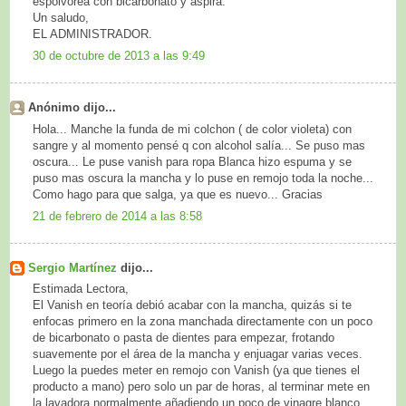
espolvoréa con bicarbonato y aspira.
Un saludo,
EL ADMINISTRADOR.
30 de octubre de 2013 a las 9:49
Anónimo dijo...
Hola... Manche la funda de mi colchon ( de color violeta) con
sangre y al momento pensé q con alcohol salía... Se puso mas
oscura... Le puse vanish para ropa Blanca hizo espuma y se
puso mas oscura la mancha y lo puse en remojo toda la noche...
Como hago para que salga, ya que es nuevo... Gracias
21 de febrero de 2014 a las 8:58
Sergio Martínez
dijo...
Estimada Lectora,
El Vanish en teoría debió acabar con la mancha, quizás si te
enfocas primero en la zona manchada directamente con un poco
de bicarbonato o pasta de dientes para empezar, frotando
suavemente por el área de la mancha y enjuagar varias veces.
Luego la puedes meter en remojo con Vanish (ya que tienes el
producto a mano) pero solo un par de horas, al terminar mete en
la lavadora normalmente añadiendo un poco de vinagre blanco