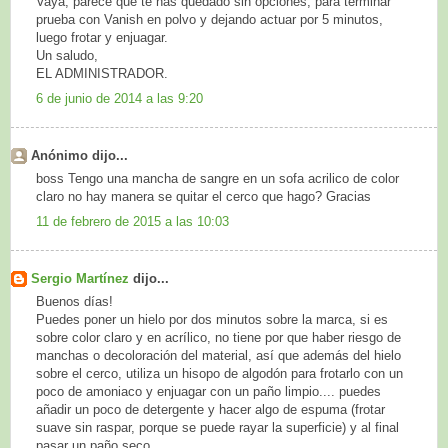
Vaya, parece que te has quedado sin opciones, para terminar
prueba con Vanish en polvo y dejando actuar por 5 minutos,
luego frotar y enjuagar.
Un saludo,
EL ADMINISTRADOR.
6 de junio de 2014 a las 9:20
Anónimo dijo...
boss Tengo una mancha de sangre en un sofa acrilico de color
claro no hay manera se quitar el cerco que hago? Gracias
11 de febrero de 2015 a las 10:03
Sergio Martínez
dijo...
Buenos días!
Puedes poner un hielo por dos minutos sobre la marca, si es
sobre color claro y en acrílico, no tiene por que haber riesgo de
manchas o decoloración del material, así que además del hielo
sobre el cerco, utiliza un hisopo de algodón para frotarlo con un
poco de amoniaco y enjuagar con un paño limpio.... puedes
añadir un poco de detergente y hacer algo de espuma (frotar
suave sin raspar, porque se puede rayar la superficie) y al final
pasar un paño seco.