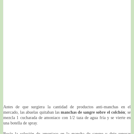
Antes de que surgiera la cantidad de productos anti-manchas en el
mercado, las abuelas quitaban las
manchas de sangre sobre el colchón
; se
mezcla 1 cucharada de amoniaco con 1/2 taza de agua fría y se vierte en
una botella de spray.
Rocíe la solución de amoniaco en la mancha de sangre y deje reposar