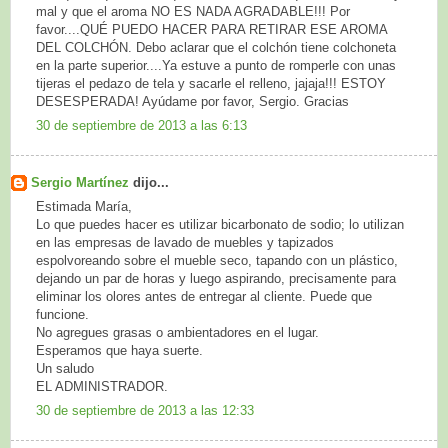
mal y que el aroma NO ES NADA AGRADABLE!!! Por
favor....QUÉ PUEDO HACER PARA RETIRAR ESE AROMA
DEL COLCHÓN. Debo aclarar que el colchón tiene colchoneta
en la parte superior....Ya estuve a punto de romperle con unas
tijeras el pedazo de tela y sacarle el relleno, jajaja!!! ESTOY
DESESPERADA! Ayúdame por favor, Sergio. Gracias
30 de septiembre de 2013 a las 6:13
Sergio Martínez
dijo...
Estimada María,
Lo que puedes hacer es utilizar bicarbonato de sodio; lo utilizan
en las empresas de lavado de muebles y tapizados
espolvoreando sobre el mueble seco, tapando con un plástico,
dejando un par de horas y luego aspirando, precisamente para
eliminar los olores antes de entregar al cliente. Puede que
funcione.
No agregues grasas o ambientadores en el lugar.
Esperamos que haya suerte.
Un saludo
EL ADMINISTRADOR.
30 de septiembre de 2013 a las 12:33