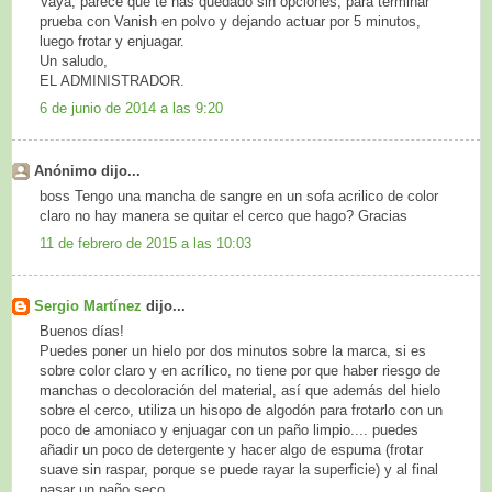
Vaya, parece que te has quedado sin opciones, para terminar
prueba con Vanish en polvo y dejando actuar por 5 minutos,
luego frotar y enjuagar.
Un saludo,
EL ADMINISTRADOR.
6 de junio de 2014 a las 9:20
Anónimo dijo...
boss Tengo una mancha de sangre en un sofa acrilico de color
claro no hay manera se quitar el cerco que hago? Gracias
11 de febrero de 2015 a las 10:03
Sergio Martínez
dijo...
Buenos días!
Puedes poner un hielo por dos minutos sobre la marca, si es
sobre color claro y en acrílico, no tiene por que haber riesgo de
manchas o decoloración del material, así que además del hielo
sobre el cerco, utiliza un hisopo de algodón para frotarlo con un
poco de amoniaco y enjuagar con un paño limpio.... puedes
añadir un poco de detergente y hacer algo de espuma (frotar
suave sin raspar, porque se puede rayar la superficie) y al final
pasar un paño seco.