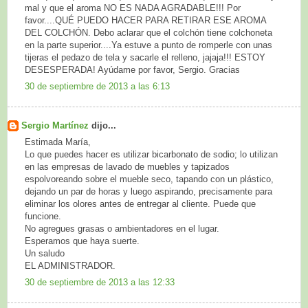
mal y que el aroma NO ES NADA AGRADABLE!!! Por
favor....QUÉ PUEDO HACER PARA RETIRAR ESE AROMA
DEL COLCHÓN. Debo aclarar que el colchón tiene colchoneta
en la parte superior....Ya estuve a punto de romperle con unas
tijeras el pedazo de tela y sacarle el relleno, jajaja!!! ESTOY
DESESPERADA! Ayúdame por favor, Sergio. Gracias
30 de septiembre de 2013 a las 6:13
Sergio Martínez
dijo...
Estimada María,
Lo que puedes hacer es utilizar bicarbonato de sodio; lo utilizan
en las empresas de lavado de muebles y tapizados
espolvoreando sobre el mueble seco, tapando con un plástico,
dejando un par de horas y luego aspirando, precisamente para
eliminar los olores antes de entregar al cliente. Puede que
funcione.
No agregues grasas o ambientadores en el lugar.
Esperamos que haya suerte.
Un saludo
EL ADMINISTRADOR.
30 de septiembre de 2013 a las 12:33