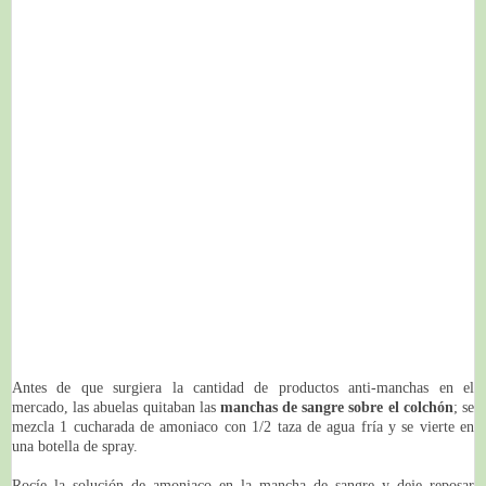
Antes de que surgiera la cantidad de productos anti-manchas en el
mercado, las abuelas quitaban las
manchas de sangre sobre el colchón
; se
mezcla 1 cucharada de amoniaco con 1/2 taza de agua fría y se vierte en
una botella de spray.
Rocíe la solución de amoniaco en la mancha de sangre y deje reposar