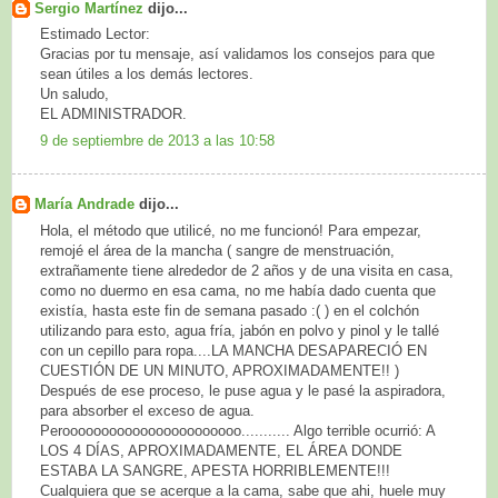
Sergio Martínez
dijo...
Estimado Lector:
Gracias por tu mensaje, así validamos los consejos para que
sean útiles a los demás lectores.
Un saludo,
EL ADMINISTRADOR.
9 de septiembre de 2013 a las 10:58
María Andrade
dijo...
Hola, el método que utilicé, no me funcionó! Para empezar,
remojé el área de la mancha ( sangre de menstruación,
extrañamente tiene alrededor de 2 años y de una visita en casa,
como no duermo en esa cama, no me había dado cuenta que
existía, hasta este fin de semana pasado :( ) en el colchón
utilizando para esto, agua fría, jabón en polvo y pinol y le tallé
con un cepillo para ropa....LA MANCHA DESAPARECIÓ EN
CUESTIÓN DE UN MINUTO, APROXIMADAMENTE!! )
Después de ese proceso, le puse agua y le pasé la aspiradora,
para absorber el exceso de agua.
Perooooooooooooooooooooooo........... Algo terrible ocurrió: A
LOS 4 DÍAS, APROXIMADAMENTE, EL ÁREA DONDE
ESTABA LA SANGRE, APESTA HORRIBLEMENTE!!!
Cualquiera que se acerque a la cama, sabe que ahi, huele muy