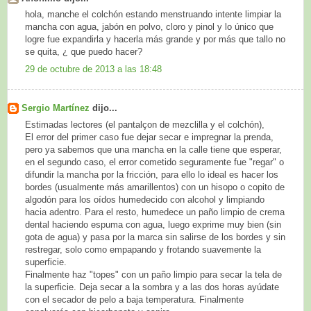
hola, manche el colchón estando menstruando intente limpiar la
mancha con agua, jabón en polvo, cloro y pinol y lo único que
logre fue expandirla y hacerla más grande y por más que tallo no
se quita, ¿ que puedo hacer?
29 de octubre de 2013 a las 18:48
Sergio Martínez
dijo...
Estimadas lectores (el pantalçon de mezclilla y el colchón),
El error del primer caso fue dejar secar e impregnar la prenda,
pero ya sabemos que una mancha en la calle tiene que esperar,
en el segundo caso, el error cometido seguramente fue "regar" o
difundir la mancha por la fricción, para ello lo ideal es hacer los
bordes (usualmente más amarillentos) con un hisopo o copito de
algodón para los oídos humedecido con alcohol y limpiando
hacia adentro. Para el resto, humedece un paño limpio de crema
dental haciendo espuma con agua, luego exprime muy bien (sin
gota de agua) y pasa por la marca sin salirse de los bordes y sin
restregar, solo como empapando y frotando suavemente la
superficie.
Finalmente haz "topes" con un paño limpio para secar la tela de
la superficie. Deja secar a la sombra y a las dos horas ayúdate
con el secador de pelo a baja temperatura. Finalmente