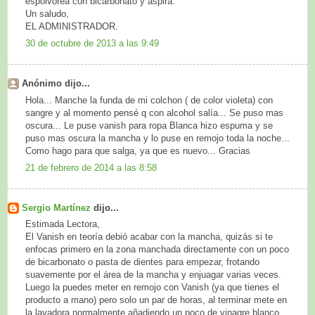
espolvoréa con bicarbonato y aspira.
Un saludo,
EL ADMINISTRADOR.
30 de octubre de 2013 a las 9:49
Anónimo dijo...
Hola... Manche la funda de mi colchon ( de color violeta) con
sangre y al momento pensé q con alcohol salía... Se puso mas
oscura... Le puse vanish para ropa Blanca hizo espuma y se
puso mas oscura la mancha y lo puse en remojo toda la noche...
Como hago para que salga, ya que es nuevo... Gracias
21 de febrero de 2014 a las 8:58
Sergio Martínez
dijo...
Estimada Lectora,
El Vanish en teoría debió acabar con la mancha, quizás si te
enfocas primero en la zona manchada directamente con un poco
de bicarbonato o pasta de dientes para empezar, frotando
suavemente por el área de la mancha y enjuagar varias veces.
Luego la puedes meter en remojo con Vanish (ya que tienes el
producto a mano) pero solo un par de horas, al terminar mete en
la lavadora normalmente añadiendo un poco de vinagre blanco