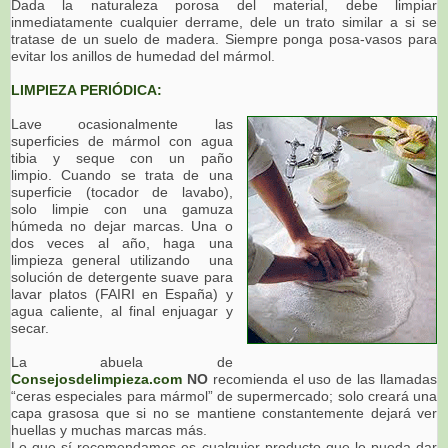
Dada la naturaleza porosa del material, debe limpiar
inmediatamente cualquier derrame, dele un trato similar a si se
tratase de un suelo de madera. Siempre ponga posa-vasos para
evitar los anillos de humedad del mármol.
LIMPIEZA PERIÓDICA:
Lave ocasionalmente las
superficies de mármol con agua
tibia y seque con un paño
limpio. Cuando se trata de una
superficie (tocador de lavabo),
solo limpie con una gamuza
húmeda no dejar marcas. Una o
dos veces al año, haga una
limpieza general utilizando una
solución de detergente suave para
lavar platos (FAIRI en España) y
agua caliente, al final enjuagar y
secar.
La abuela de
Consejosdelimpieza.com
NO
recomienda el uso de las llamadas
“ceras especiales para mármol” de supermercado; solo creará una
capa grasosa que si no se mantiene constantemente dejará ver
huellas y muchas marcas más.
Lo que sí recomendamos es cualquier producto que le pueda dar