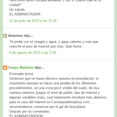
hace unos años costaba alrededor 1.500 € Cuánto vale en tu
ciudad?
Un saludo,
EL ADMINISTADOR.
13 de junio de 2013 a las 12:46
Anónimo dijo...
Ya probé con el vinagre y agua, y agua caliente y creo que
manché el piso de marmol aun más. Qué horror.
6 de agosto de 2013 a las 1:05
Sergio Martínez
dijo...
Estimado lector,
Sentimos que no fuese efectivo nuestra recomendación, lo
importante siempre es hacer una prueba de los diferentes
procedimientos, en una zona poco visible del suelo; de esa
manera veremos )según el nivel de pulido, tipo de mármol y
algunas variables mas), cual tratamiento resultará más abrasivo,
para el caso del mármol en Consejosdelimpieza.com,
recomendamos comenzar por el gel de lava-platos.
Gracias por su comentario.
EL ADMINISTRADOR.