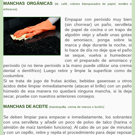
MANCHAS ORGÁNICAS
(té, café, colores blanqueados de papel, textiles o
refrescos):
Empapar con peróxido muy bien
(sin chorrear) un paño, servilleta
de papel de cocina o un trapo de
algodón viejo y añadir unas gotas
de amoniaco, ponga sobre la
marca y deje durante la noche, si
lo hace de día no deje que el paño
se seque, vuelva a humedecer
con el preparado de amoniaco y
peróxido (si no tiene peróxido a la mano puede utilizar una crema
dental o dentífrico) Luego retire y limpie la superficie como de
costumbre.
Si se trata de jugo de frutas ácidas, bebidas gaseosas u otros
ácidos debe limpiar inmediatamente (atacan el brillo) con un paño
húmedo de esa manera no quedará ninguna mancha, si la deja
secar, pruebe con nuestros anteriores consejos.
MANCHAS DE ACEITE
:
(mantequilla, crema de manos o loción)
Se deben limpiar para empezar e inmediatamente, los sobrantes
con una servilleta y añadir un poco de polvo de talco (harina o
almidón de maíz también funciona). Al cabo de un par de minutos
y con un cepillo, retire y repita el procedimiento para dejar reposar