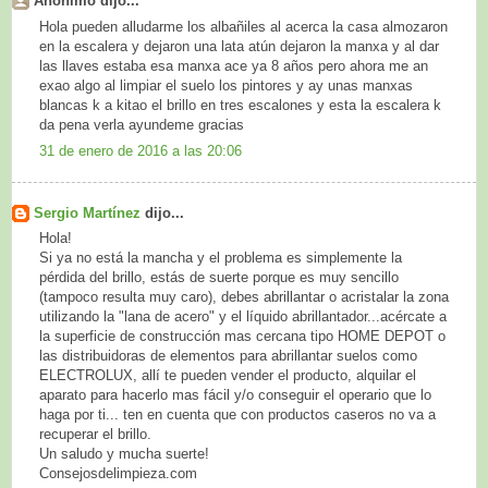
Anónimo dijo...
Hola pueden alludarme los albañiles al acerca la casa almozaron
en la escalera y dejaron una lata atún dejaron la manxa y al dar
las llaves estaba esa manxa ace ya 8 años pero ahora me an
exao algo al limpiar el suelo los pintores y ay unas manxas
blancas k a kitao el brillo en tres escalones y esta la escalera k
da pena verla ayundeme gracias
31 de enero de 2016 a las 20:06
Sergio Martínez
dijo...
Hola!
Si ya no está la mancha y el problema es simplemente la
pérdida del brillo, estás de suerte porque es muy sencillo
(tampoco resulta muy caro), debes abrillantar o acristalar la zona
utilizando la "lana de acero" y el líquido abrillantador...acércate a
la superficie de construcción mas cercana tipo HOME DEPOT o
las distribuidoras de elementos para abrillantar suelos como
ELECTROLUX, allí te pueden vender el producto, alquilar el
aparato para hacerlo mas fácil y/o conseguir el operario que lo
haga por ti... ten en cuenta que con productos caseros no va a
recuperar el brillo.
Un saludo y mucha suerte!
Consejosdelimpieza.com