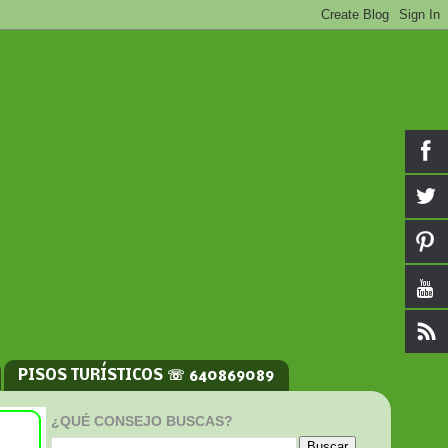
PISOS TURÍSTICOS ☏ 640869089
¿QUÉ CONSEJO BUSCAS?