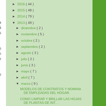
►
2016
( 44 )
►
2015
( 48 )
►
2014
( 79 )
a
▼
2013
( 49 )
á
►
diciembre
( 2 )
s
►
noviembre
( 5 )
►
octubre
( 2 )
►
septiembre
( 2 )
o
►
agosto
( 3 )
n
e
►
julio
( 2 )
►
junio
( 3 )
►
mayo
( 7 )
o
►
abril
( 7 )
▼
marzo
( 9 )
MODELOS DE CONTRATOS Y NOMINA
DE EMPLEADAS DEL HOGAR.
COMO LIMPIAR Y BRILLAR LAS HOJAS
DE PLANTAS DE INT...