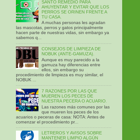
SANTO REMEDIO PARA
AHUYENTAR Y EVITAR QUE LOS
PERROS SE ORINEN FRENTE A
TU CASA.
A muchas personas les agradan
las mascotas, perros y gatos principalmente
hacen parte de nuestras vidas, sin embargo ya
sabemos q...
CONSEJOS DE LIMPIEZA DE
NOBUK (ANTE-GAMUZA).
Aunque es muy parecido a la
gamuza hay diferencias entre
ellos, sin embargo su
procedimiento de limpieza es muy similar, el
NOBUK ...
7 RAZONES POR LAS QUE
MUEREN LOS PECES DE
NUESTRA PECERA O ACUARIO.
Las razones más comunes por las
que mueren los peces de los
acuarios o peceras de casa: NOTA: Antes de
comenzar el procedimiento pr...
LETREROS Y AVISOS SOBRE
MANTENER LIMPIO ALGÚN