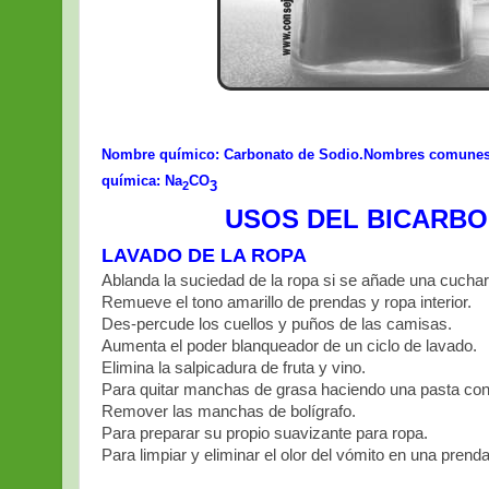
Nombre químico: Carbonato de Sodio.
Nombres comunes: 
química: Na
CO
3
2
USOS DEL BICARBO
LAVADO DE LA ROPA
Ablanda la suciedad de la ropa si se añade una cuchar
Remueve el tono amarillo de prendas y ropa interior.
Des-percude los cuellos y puños de las camisas.
Aumenta el poder blanqueador de un ciclo de lavado.
Elimina la salpicadura de fruta y vino.
Para quitar manchas de grasa haciendo una pasta con
Remover las manchas de bolígrafo.
Para preparar su propio suavizante para ropa.
Para limpiar y eliminar el olor del vómito en una prenda