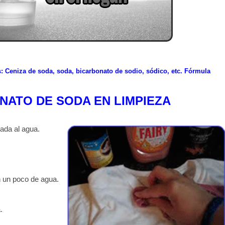
Ceniza de soda, soda, bicarbonato de sodio, sódico, etc.
Fórmula
NATO DE SODA EN LIMPIEZA
ada al agua.
 un poco de agua.
.