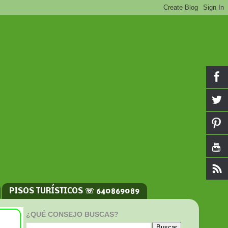
PISOS TURÍSTICOS ☏ 640869089
¿QUÉ CONSEJO BUSCAS?