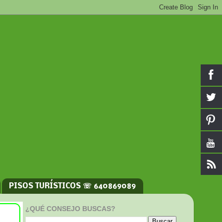
PISOS TURÍSTICOS ☏ 640869089
¿QUÉ CONSEJO BUSCAS?