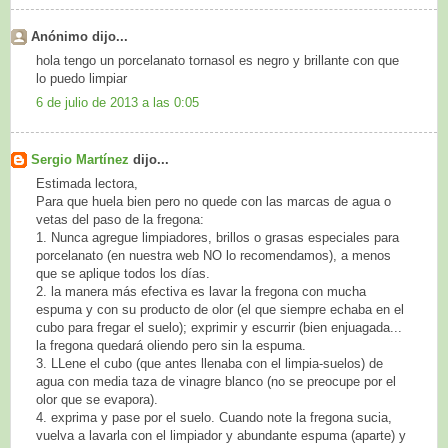
Anónimo dijo...
hola tengo un porcelanato tornasol es negro y brillante con que
lo puedo limpiar
6 de julio de 2013 a las 0:05
Sergio Martínez
dijo...
Estimada lectora,
Para que huela bien pero no quede con las marcas de agua o
vetas del paso de la fregona:
1. Nunca agregue limpiadores, brillos o grasas especiales para
porcelanato (en nuestra web NO lo recomendamos), a menos
que se aplique todos los días.
2. la manera más efectiva es lavar la fregona con mucha
espuma y con su producto de olor (el que siempre echaba en el
cubo para fregar el suelo); exprimir y escurrir (bien enjuagada...
la fregona quedará oliendo pero sin la espuma.
3. LLene el cubo (que antes llenaba con el limpia-suelos) de
agua con media taza de vinagre blanco (no se preocupe por el
olor que se evapora).
4. exprima y pase por el suelo. Cuando note la fregona sucia,
vuelva a lavarla con el limpiador y abundante espuma (aparte) y