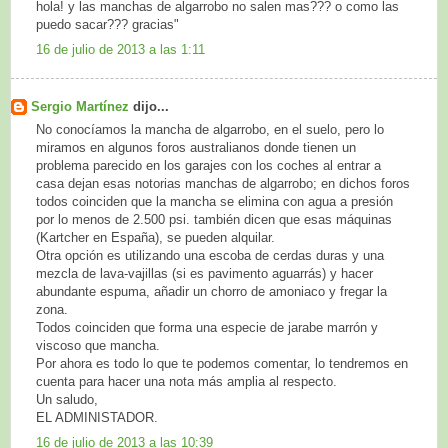
hola! y las manchas de algarrobo no salen mas??? o como las
puedo sacar??? gracias"
16 de julio de 2013 a las 1:11
Sergio Martínez
dijo...
No conocíamos la mancha de algarrobo, en el suelo, pero lo
miramos en algunos foros australianos donde tienen un
problema parecido en los garajes con los coches al entrar a
casa dejan esas notorias manchas de algarrobo; en dichos foros
todos coinciden que la mancha se elimina con agua a presión
por lo menos de 2.500 psi. también dicen que esas máquinas
(Kartcher en España), se pueden alquilar.
Otra opción es utilizando una escoba de cerdas duras y una
mezcla de lava-vajillas (si es pavimento aguarrás) y hacer
abundante espuma, añadir un chorro de amoniaco y fregar la
zona.
Todos coinciden que forma una especie de jarabe marrón y
viscoso que mancha.
Por ahora es todo lo que te podemos comentar, lo tendremos en
cuenta para hacer una nota más amplia al respecto.
Un saludo,
EL ADMINISTADOR.
16 de julio de 2013 a las 10:39