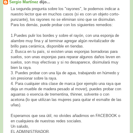
Sergio Martínez
dijo...
La segunda pregunta sobre los "rayones", le podemos indicar a
nuestro lector que en muchos casos (si es con un objeto corto-
punzante), los rayones no se eliminan sino que se disimulan.
Para los demás, puede probar con los siguientes remedios:
1.Puedes pulir los bordes y sobre el rayón, con una esponja de
alambre muy fina y al terminar agregar algún revitalizador de
brillo para cerámica, disponible en tiendas.
2. Busca en tu país, si existen unas esponjas borradoras para
suelos, son unas esponjas para reparar algunos daños leven en
suelos, son muy efectivas y si no desaparece, disimulará muy
bien la raya.
3. Puedes probar con una lija de agua, trabajando en húmedo y
sin presionar sobre la raya.
4. Para cualquier otra clase de marca (por ejemplo una raya que
deja un mueble de madera pesado al mover), puedes probar con
aguarras o esencia de trementina, thinner, solvente o con
acetona (lo que utilizan las mujeres para quitar el esmalte de las
uñas).
Esperamos que sea útil, no olvides añadirnos en FACEBOOK o
en cualquiera de nuestras redes sociales.
Un saludo,
EL ADMINISTRADOR.