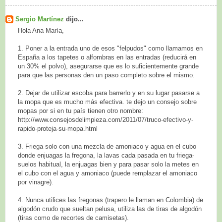
Sergio Martínez
dijo...
Hola Ana María,
1. Poner a la entrada uno de esos "felpudos" como llamamos en
España a los tapetes o alfombras en las entradas (reducirá en
un 30% el polvo), asegurarse que es lo suficientemente grande
para que las personas den un paso completo sobre el mismo.
2. Dejar de utilizar escoba para barrerlo y en su lugar pasarse a
la mopa que es mucho más efectiva. te dejo un consejo sobre
mopas por si en tu país tienen otro nombre:
http://www.consejosdelimpieza.com/2011/07/truco-efectivo-y-
rapido-proteja-su-mopa.html
3. Friega solo con una mezcla de amoniaco y agua en el cubo
donde enjuagas la fregona, la lavas cada pasada en tu friega-
suelos habitual, la enjuagas bien y para pasar solo la metes en
el cubo con el agua y amoniaco (puede remplazar el amoniaco
por vinagre).
4. Nunca utilices las fregonas (trapero le llaman en Colombia) de
algodón crudo que sueltan pelusa, utiliza las de tiras de algodón
(tiras como de recortes de camisetas).