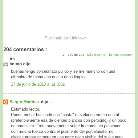
Publicado por
Unknown
204 comentarios :
1 – 200 de 204
Más reciente›
El más reciente»
An
ónimo dijo...
buenas tengo porcelanato pulido y se me mancho con una
alfronbra de foami con que lo debo limpiar
27 de junio de 2013 a las 3:02
Sergio Martínez
dijo...
Estimado lector,
Puede probar haciendo una "pasta" mezclando crema dental
(preferiblemente esa de dientes blancos con peróxido) y un poco
de amoniaco. Frote suavemente sobre la marca sin presionar
con mucha fuerza contra el pulimento del porcelanato; no
olvides probar primero en una parte poco visible del suelo para