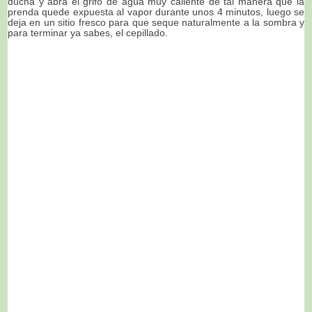
ducha y abra el grifo de agua muy caliente de tal manera que la
prenda quede expuesta al vapor durante unos 4 minutos, luego se
deja en un sitio fresco para que seque naturalmente a la sombra y
para terminar ya sabes, el cepillado.