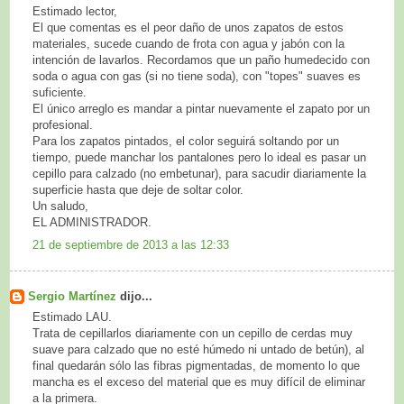
Estimado lector,
El que comentas es el peor daño de unos zapatos de estos
materiales, sucede cuando de frota con agua y jabón con la
intención de lavarlos. Recordamos que un paño humedecido con
soda o agua con gas (si no tiene soda), con "topes" suaves es
suficiente.
El único arreglo es mandar a pintar nuevamente el zapato por un
profesional.
Para los zapatos pintados, el color seguirá soltando por un
tiempo, puede manchar los pantalones pero lo ideal es pasar un
cepillo para calzado (no embetunar), para sacudir diariamente la
superficie hasta que deje de soltar color.
Un saludo,
EL ADMINISTRADOR.
21 de septiembre de 2013 a las 12:33
Sergio Martínez
dijo...
Estimado LAU.
Trata de cepillarlos diariamente con un cepillo de cerdas muy
suave para calzado que no esté húmedo ni untado de betún), al
final quedarán sólo las fibras pigmentadas, de momento lo que
mancha es el exceso del material que es muy difícil de eliminar
a la primera.