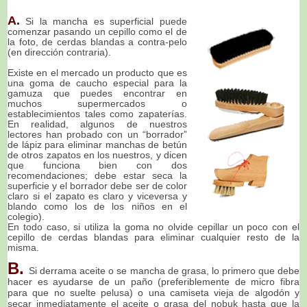
A.
Si la mancha es superficial puede
comenzar pasando un cepillo como el de
la foto, de cerdas blandas a contra-pelo
(en dirección contraria).
Existe en el mercado un producto que es
una goma de caucho especial para la
gamuza que puedes encontrar en
muchos supermercados o
establecimientos tales como zapaterías.
En realidad, algunos de nuestros
lectores han probado con un “borrador”
de lápiz para eliminar manchas de betún
de otros zapatos en los nuestros, y dicen
que funciona bien con dos
recomendaciones; debe estar seca la
superficie y el borrador debe ser de color
claro si el zapato es claro y viceversa y
blando como los de los niños en el
colegio).
En todo caso, si utiliza la goma no olvide cepillar un poco con el
cepillo de cerdas blandas para eliminar cualquier resto de la
misma.
B.
Si derrama aceite o se mancha de grasa, lo primero que debe
hacer es ayudarse de un paño (preferiblemente de micro fibra
para que no suelte pelusa) o una camiseta vieja de algodón y
secar inmediatamente el aceite o grasa del nobuk hasta que la