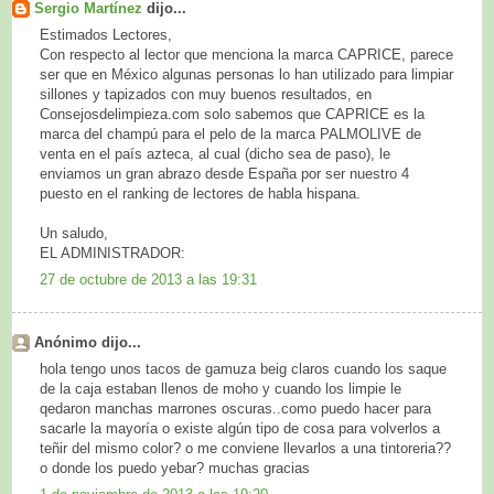
Sergio Martínez
dijo...
Estimados Lectores,
Con respecto al lector que menciona la marca CAPRICE, parece
ser que en México algunas personas lo han utilizado para limpiar
sillones y tapizados con muy buenos resultados, en
Consejosdelimpieza.com solo sabemos que CAPRICE es la
marca del champú para el pelo de la marca PALMOLIVE de
venta en el país azteca, al cual (dicho sea de paso), le
enviamos un gran abrazo desde España por ser nuestro 4
puesto en el ranking de lectores de habla hispana.
Un saludo,
EL ADMINISTRADOR:
27 de octubre de 2013 a las 19:31
Anónimo dijo...
hola tengo unos tacos de gamuza beig claros cuando los saque
de la caja estaban llenos de moho y cuando los limpie le
qedaron manchas marrones oscuras..como puedo hacer para
sacarle la mayoría o existe algún tipo de cosa para volverlos a
teñir del mismo color? o me conviene llevarlos a una tintoreria??
o donde los puedo yebar? muchas gracias