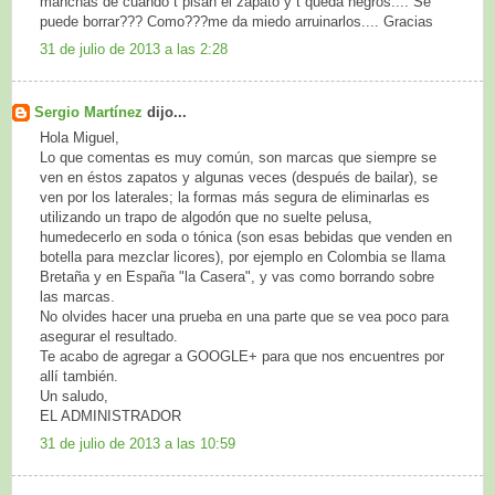
manchas de cuando t pisan el zapato y t queda negros.... Se
puede borrar??? Como???me da miedo arruinarlos.... Gracias
31 de julio de 2013 a las 2:28
Sergio Martínez
dijo...
Hola Miguel,
Lo que comentas es muy común, son marcas que siempre se
ven en éstos zapatos y algunas veces (después de bailar), se
ven por los laterales; la formas más segura de eliminarlas es
utilizando un trapo de algodón que no suelte pelusa,
humedecerlo en soda o tónica (son esas bebidas que venden en
botella para mezclar licores), por ejemplo en Colombia se llama
Bretaña y en España "la Casera", y vas como borrando sobre
las marcas.
No olvides hacer una prueba en una parte que se vea poco para
asegurar el resultado.
Te acabo de agregar a GOOGLE+ para que nos encuentres por
allí también.
Un saludo,
EL ADMINISTRADOR
31 de julio de 2013 a las 10:59