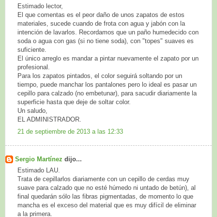
Estimado lector,
El que comentas es el peor daño de unos zapatos de estos
materiales, sucede cuando de frota con agua y jabón con la
intención de lavarlos. Recordamos que un paño humedecido con
soda o agua con gas (si no tiene soda), con "topes" suaves es
suficiente.
El único arreglo es mandar a pintar nuevamente el zapato por un
profesional.
Para los zapatos pintados, el color seguirá soltando por un
tiempo, puede manchar los pantalones pero lo ideal es pasar un
cepillo para calzado (no embetunar), para sacudir diariamente la
superficie hasta que deje de soltar color.
Un saludo,
EL ADMINISTRADOR.
21 de septiembre de 2013 a las 12:33
Sergio Martínez
dijo...
Estimado LAU.
Trata de cepillarlos diariamente con un cepillo de cerdas muy
suave para calzado que no esté húmedo ni untado de betún), al
final quedarán sólo las fibras pigmentadas, de momento lo que
mancha es el exceso del material que es muy difícil de eliminar
a la primera.