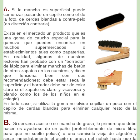
A.
Si la mancha es superficial puede
comenzar pasando un cepillo como el de
la foto, de cerdas blandas a contra-pelo
(en dirección contraria).
Existe en el mercado un producto que es
una goma de caucho especial para la
gamuza que puedes encontrar en
muchos supermercados o
establecimientos tales como zapaterías.
En realidad, algunos de nuestros
lectores han probado con un “borrador”
de lápiz para eliminar manchas de betún
de otros zapatos en los nuestros, y dicen
que funciona bien con dos
recomendaciones; debe estar seca la
superficie y el borrador debe ser de color
claro si el zapato es claro y viceversa y
blando como los de los niños en el
colegio).
En todo caso, si utiliza la goma no olvide cepillar un poco con el
cepillo de cerdas blandas para eliminar cualquier resto de la
misma.
B.
Si derrama aceite o se mancha de grasa, lo primero que debe
hacer es ayudarse de un paño (preferiblemente de micro fibra
para que no suelte pelusa) o una camiseta vieja de algodón y
secar inmediatamente el aceite o grasa del nobuk hasta que la