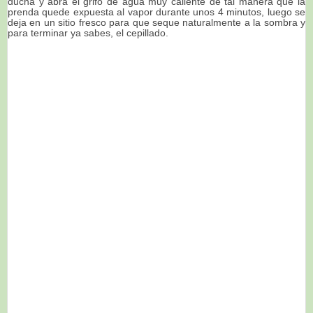
ducha y abra el grifo de agua muy caliente de tal manera que la
prenda quede expuesta al vapor durante unos 4 minutos, luego se
deja en un sitio fresco para que seque naturalmente a la sombra y
para terminar ya sabes, el cepillado.