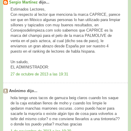
Sergio Martínez
dijo...
Estimados Lectores,
Con respecto al lector que menciona la marca CAPRICE, parece
ser que en México algunas personas lo han utilizado para limpiar
sillones y tapizados con muy buenos resultados, en
Consejosdelimpieza.com solo sabemos que CAPRICE es la
marca del champú para el pelo de la marca PALMOLIVE de
venta en el país azteca, al cual (dicho sea de paso), le
enviamos un gran abrazo desde España por ser nuestro 4
puesto en el ranking de lectores de habla hispana.
Un saludo,
EL ADMINISTRADOR:
27 de octubre de 2013 a las 19:31
Anónimo dijo...
hola tengo unos tacos de gamuza beig claros cuando los saque
de la caja estaban llenos de moho y cuando los limpie le
qedaron manchas marrones oscuras..como puedo hacer para
sacarle la mayoría o existe algún tipo de cosa para volverlos a
teñir del mismo color? o me conviene llevarlos a una tintoreria??
o donde los puedo yebar? muchas gracias