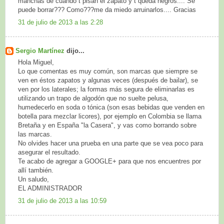
manchas de cuando t pisan el zapato y t queda negros.... Se
puede borrar??? Como???me da miedo arruinarlos.... Gracias
31 de julio de 2013 a las 2:28
Sergio Martínez
dijo...
Hola Miguel,
Lo que comentas es muy común, son marcas que siempre se
ven en éstos zapatos y algunas veces (después de bailar), se
ven por los laterales; la formas más segura de eliminarlas es
utilizando un trapo de algodón que no suelte pelusa,
humedecerlo en soda o tónica (son esas bebidas que venden en
botella para mezclar licores), por ejemplo en Colombia se llama
Bretaña y en España "la Casera", y vas como borrando sobre
las marcas.
No olvides hacer una prueba en una parte que se vea poco para
asegurar el resultado.
Te acabo de agregar a GOOGLE+ para que nos encuentres por
allí también.
Un saludo,
EL ADMINISTRADOR
31 de julio de 2013 a las 10:59