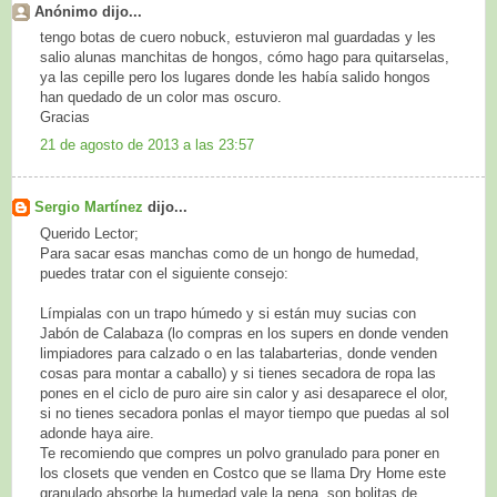
Anónimo dijo...
tengo botas de cuero nobuck, estuvieron mal guardadas y les
salio alunas manchitas de hongos, cómo hago para quitarselas,
ya las cepille pero los lugares donde les había salido hongos
han quedado de un color mas oscuro.
Gracias
21 de agosto de 2013 a las 23:57
Sergio Martínez
dijo...
Querido Lector;
Para sacar esas manchas como de un hongo de humedad,
puedes tratar con el siguiente consejo:
Límpialas con un trapo húmedo y si están muy sucias con
Jabón de Calabaza (lo compras en los supers en donde venden
limpiadores para calzado o en las talabarterias, donde venden
cosas para montar a caballo) y si tienes secadora de ropa las
pones en el ciclo de puro aire sin calor y asi desaparece el olor,
si no tienes secadora ponlas el mayor tiempo que puedas al sol
adonde haya aire.
Te recomiendo que compres un polvo granulado para poner en
los closets que venden en Costco que se llama Dry Home este
granulado absorbe la humedad vale la pena, son bolitas de