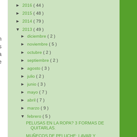
►
2016
( 44 )
►
2015
( 48 )
►
2014
( 79 )
▼
2013
( 49 )
►
diciembre
( 2 )
n
►
noviembre
( 5 )
s
►
octubre
( 2 )
a
►
septiembre
( 2 )
e
►
agosto
( 3 )
►
julio
( 2 )
►
junio
( 3 )
►
mayo
( 7 )
►
abril
( 7 )
►
marzo
( 9 )
▼
febrero
( 5 )
PELUSAS EN LA ROPA? 3 FORMAS DE
QUITARLAS.
MUÑECOS DE PELUCHE: LAVAR Y