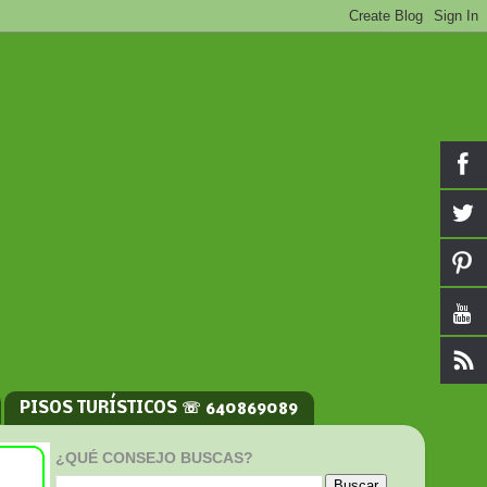
PISOS TURÍSTICOS ☏ 640869089
¿QUÉ CONSEJO BUSCAS?