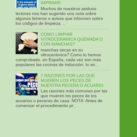
IMPRIMIR.
Muchos de nuestros asiduos
lectores nos han sugerido una nota sobre
algunos letreros o avisos que informen sobre
los códigos de limpieza ...
COMO LIMPIAR
VITROCERAMICA QUEMADA O
CON MANCHAS?
manchas secas en su
vitrocerámica? Como lo hemos
comprobado, en España, cada vez son más
populares las cocinas de inducción, lo an...
7 RAZONES POR LAS QUE
MUEREN LOS PECES DE
NUESTRA PECERA O ACUARIO.
Las razones más comunes por las
que mueren los peces de los
acuarios o peceras de casa: NOTA: Antes de
comenzar el procedimiento pr...