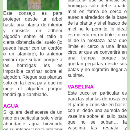
hormigas solo debe añadir
miel en forma de cerco o
Este consejo es para
aureola alrededor de la base
proteger desde un árbol
de la planta y si el frasco de
hasta una planta de interior
miel no lo permite, lo ideal
y consiste en adherir
es meterlo en un bote como
algodón sobre el tallo a
el de la mostaza para que
cierta distancia del suelo (lo
limite el cerco a una línea
puede hacer con un cordón
circular que se convertirá en
o un alambre); lo anterior
una trampa porque se
evitará que suban porque a
quedan pegadas desde sus
las hormigas les es
patas y no lograrán llegar a
imposible caminar sobre el
subirse.
algodón. Riegue sus plantas
solo en la tierra para que no
VASELINA
moje el algodón porque
Este truco en particular es
tendrá que cambiarlo.
para las plantas de rosas en
el jardín y consiste en hacer
AGUA
con el dedo una aureola de
Si quiere deshacerse de un
vaselina sobre el tallo para
nido en particular solo vierta
que no se suban… la
abundante agua hirviendo
vaselina las resbala y
en su interior y para prevenir