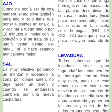
Para el caso de que tenga
AJO
hormigas en las macetas de
Como no podía ser de otra
las plantas decorativas de
manera, el ajo sirve también
su casa, si usted fuma (vicio
para ello y solo tiene que
poco recomendable), eche
poner 4 dientes en una olla
las cenizas en la maceta
y cocinar a fuego medio por
con hormigas (NO LA
10 minutos y limpiar con la
COLILLA) para que poco a
solución o si se trata de su
poco se vayan mudando de
jardín verter dentro del
allí.
nido… si lo hace estando
aun caliente mejor.
LEVADURA
Todos sabemos que la
SAL
levadura sirve para
Es muy efectiva poniendo
“agrandar” las tartas pero en
un montón y rodeando la
las hormigas tiene un efecto
zona por donde salen; no
muy malo, para usar este
deje hacer un terrón y
remedio casero solo debe
cuando se endurezca
mezclar dos cucharadas de
cámbiela por una nueva
levadura con media taza de
cucharada.
agua azucarada y poner por
las zonas y cerca de los
nidos en tapones pequeños