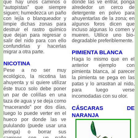
que hay unos caminos o
donde las ve entrar, ponga
“autopistas” que siempre
alrededor un cerco de
siguen; humedezca un paño
detergente en polvo para
con lejía o blanqueador y
ahuyentarlas de la zona; en
limpie dichas zonas para
algunos foros dicen que
destruir el rastro químico
incluso algunas lo comen y
que dejan para regresar o
mueren. Utilice uno bio-
salir del nido para con ello
degradable preferiblemente.
confundirlas y hacerlas
migrar a otra parte.
PIMIENTA BLANCA
Haga lo mismo que en el
NICOTINA
anterior ejemplo con
Pese a no ser muy
pimienta blanca, al parecer
ecológico, la nicotina las
la pimienta se pega en las
ahuyenta y si quiere utilizar
patas y lo arrastran al nido,
éste truco solo debe poner
para luego verse
un par de colillas en una
incomodadas con su olor.
taza de agua y se deja como
“macerando” por dos días,
CÁSCARAS DE
luego lo puede verter en el
NARANJA
hueco por donde las ve
pululando (puede usar una
jeringa) o borrar sus
caminos con un paño