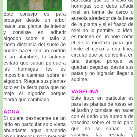
hormigas solo debe añadir
miel en forma de cerco o
Este consejo es para
aureola alrededor de la base
proteger desde un árbol
de la planta y si el frasco de
hasta una planta de interior
miel no lo permite, lo ideal
y consiste en adherir
es meterlo en un bote como
algodón sobre el tallo a
el de la mostaza para que
cierta distancia del suelo (lo
limite el cerco a una línea
puede hacer con un cordón
circular que se convertirá en
o un alambre); lo anterior
una trampa porque se
evitará que suban porque a
quedan pegadas desde sus
las hormigas les es
patas y no lograrán llegar a
imposible caminar sobre el
subirse.
algodón. Riegue sus plantas
solo en la tierra para que no
VASELINA
moje el algodón porque
Este truco en particular es
tendrá que cambiarlo.
para las plantas de rosas en
el jardín y consiste en hacer
AGUA
con el dedo una aureola de
Si quiere deshacerse de un
vaselina sobre el tallo para
nido en particular solo vierta
que no se suban… la
abundante agua hirviendo
vaselina las resbala y
en su interior y para prevenir