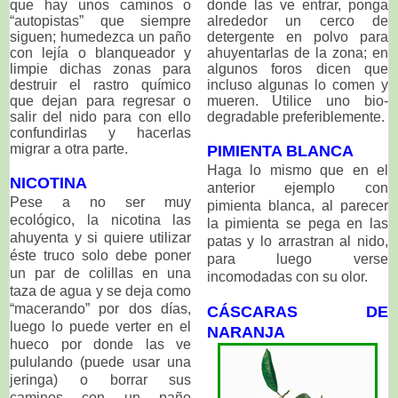
que hay unos caminos o
donde las ve entrar, ponga
“autopistas” que siempre
alrededor un cerco de
siguen; humedezca un paño
detergente en polvo para
con lejía o blanqueador y
ahuyentarlas de la zona; en
limpie dichas zonas para
algunos foros dicen que
destruir el rastro químico
incluso algunas lo comen y
que dejan para regresar o
mueren. Utilice uno bio-
salir del nido para con ello
degradable preferiblemente.
confundirlas y hacerlas
migrar a otra parte.
PIMIENTA BLANCA
Haga lo mismo que en el
NICOTINA
anterior ejemplo con
Pese a no ser muy
pimienta blanca, al parecer
ecológico, la nicotina las
la pimienta se pega en las
ahuyenta y si quiere utilizar
patas y lo arrastran al nido,
éste truco solo debe poner
para luego verse
un par de colillas en una
incomodadas con su olor.
taza de agua y se deja como
“macerando” por dos días,
CÁSCARAS DE
luego lo puede verter en el
NARANJA
hueco por donde las ve
pululando (puede usar una
jeringa) o borrar sus
caminos con un paño