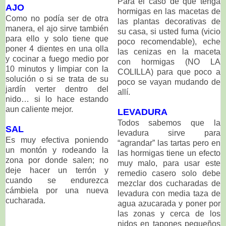
Para el caso de que tenga
AJO
hormigas en las macetas de
Como no podía ser de otra
las plantas decorativas de
manera, el ajo sirve también
su casa, si usted fuma (vicio
para ello y solo tiene que
poco recomendable), eche
poner 4 dientes en una olla
las cenizas en la maceta
y cocinar a fuego medio por
con hormigas (NO LA
10 minutos y limpiar con la
COLILLA) para que poco a
solución o si se trata de su
poco se vayan mudando de
jardín verter dentro del
allí.
nido… si lo hace estando
aun caliente mejor.
LEVADURA
Todos sabemos que la
SAL
levadura sirve para
Es muy efectiva poniendo
“agrandar” las tartas pero en
un montón y rodeando la
las hormigas tiene un efecto
zona por donde salen; no
muy malo, para usar este
deje hacer un terrón y
remedio casero solo debe
cuando se endurezca
mezclar dos cucharadas de
cámbiela por una nueva
levadura con media taza de
cucharada.
agua azucarada y poner por
las zonas y cerca de los
nidos en tapones pequeños