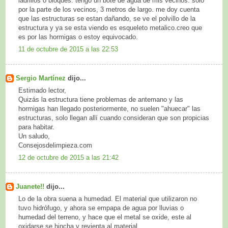
ladrillos o bloques. tengo un bote de agua de mis vecinos. solo
por la parte de los vecinos, 3 metros de largo. me doy cuenta
que las estructuras se estan dañando, se ve el polvillo de la
estructura y ya se esta viendo es esqueleto metalico.creo que
es por las hormigas o estoy equivocado.
11 de octubre de 2015 a las 22:53
Sergio Martínez
dijo...
Estimado lector,
Quizás la estructura tiene problemas de antemano y las
hormigas han llegado posteriormente, no suelen "ahuecar" las
estructuras, solo llegan allí cuando consideran que son propicias
para habitar.
Un saludo,
Consejosdelimpieza.com
12 de octubre de 2015 a las 21:42
Juanete!!
dijo...
Lo de la obra suena a humedad. El material que utilizaron no
tuvo hidrófugo, y ahora se empapa de agua por lluvias o
humedad del terreno, y hace que el metal se oxide, este al
oxidarse se hincha y revienta al material.