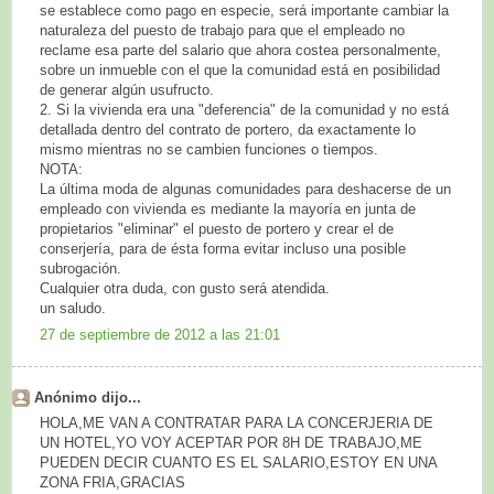
se establece como pago en especie, será importante cambiar la
naturaleza del puesto de trabajo para que el empleado no
reclame esa parte del salario que ahora costea personalmente,
sobre un inmueble con el que la comunidad está en posibilidad
de generar algún usufructo.
2. Si la vivienda era una "deferencia" de la comunidad y no está
detallada dentro del contrato de portero, da exactamente lo
mismo mientras no se cambien funciones o tiempos.
NOTA:
La última moda de algunas comunidades para deshacerse de un
empleado con vivienda es mediante la mayoría en junta de
propietarios "eliminar" el puesto de portero y crear el de
conserjería, para de ésta forma evitar incluso una posible
subrogación.
Cualquier otra duda, con gusto será atendida.
un saludo.
27 de septiembre de 2012 a las 21:01
Anónimo dijo...
HOLA,ME VAN A CONTRATAR PARA LA CONCERJERIA DE
UN HOTEL,YO VOY ACEPTAR POR 8H DE TRABAJO,ME
PUEDEN DECIR CUANTO ES EL SALARIO,ESTOY EN UNA
ZONA FRIA,GRACIAS