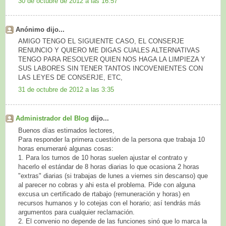
30 de octubre de 2012 a las 16:57
Anónimo dijo...
AMIGO TENGO EL SIGUIENTE CASO, EL CONSERJE
RENUNCIO Y QUIERO ME DIGAS CUALES ALTERNATIVAS
TENGO PARA RESOLVER QUIEN NOS HAGA LA LIMPIEZA Y
SUS LABORES SIN TENER TANTOS INCOVENIENTES CON
LAS LEYES DE CONSERJE, ETC,
31 de octubre de 2012 a las 3:35
Administrador del Blog
dijo...
Buenos días estimados lectores,
Para responder la primera cuestión de la persona que trabaja 10
horas enumeraré algunas cosas:
1. Para los turnos de 10 horas suelen ajustar el contrato y
hacerlo el estándar de 8 horas diarias lo que ocasiona 2 horas
"extras" diarias (si trabajas de lunes a viernes sin descanso) que
al parecer no cobras y ahi esta el problema. Pide con alguna
excusa un certificado de rtabajo (remuneración y horas) en
recursos humanos y lo cotejas con el horario; así tendrás más
argumentos para cualquier reclamación.
2. El convenio no depende de las funciones sinó que lo marca la