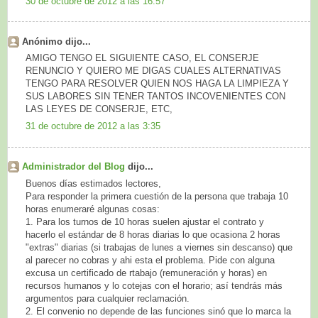
30 de octubre de 2012 a las 16:57
Anónimo dijo...
AMIGO TENGO EL SIGUIENTE CASO, EL CONSERJE
RENUNCIO Y QUIERO ME DIGAS CUALES ALTERNATIVAS
TENGO PARA RESOLVER QUIEN NOS HAGA LA LIMPIEZA Y
SUS LABORES SIN TENER TANTOS INCOVENIENTES CON
LAS LEYES DE CONSERJE, ETC,
31 de octubre de 2012 a las 3:35
Administrador del Blog
dijo...
Buenos días estimados lectores,
Para responder la primera cuestión de la persona que trabaja 10
horas enumeraré algunas cosas:
1. Para los turnos de 10 horas suelen ajustar el contrato y
hacerlo el estándar de 8 horas diarias lo que ocasiona 2 horas
"extras" diarias (si trabajas de lunes a viernes sin descanso) que
al parecer no cobras y ahi esta el problema. Pide con alguna
excusa un certificado de rtabajo (remuneración y horas) en
recursos humanos y lo cotejas con el horario; así tendrás más
argumentos para cualquier reclamación.
2. El convenio no depende de las funciones sinó que lo marca la