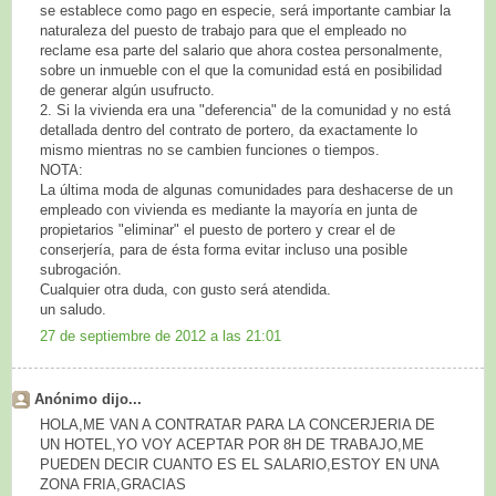
se establece como pago en especie, será importante cambiar la
naturaleza del puesto de trabajo para que el empleado no
reclame esa parte del salario que ahora costea personalmente,
sobre un inmueble con el que la comunidad está en posibilidad
de generar algún usufructo.
2. Si la vivienda era una "deferencia" de la comunidad y no está
detallada dentro del contrato de portero, da exactamente lo
mismo mientras no se cambien funciones o tiempos.
NOTA:
La última moda de algunas comunidades para deshacerse de un
empleado con vivienda es mediante la mayoría en junta de
propietarios "eliminar" el puesto de portero y crear el de
conserjería, para de ésta forma evitar incluso una posible
subrogación.
Cualquier otra duda, con gusto será atendida.
un saludo.
27 de septiembre de 2012 a las 21:01
Anónimo dijo...
HOLA,ME VAN A CONTRATAR PARA LA CONCERJERIA DE
UN HOTEL,YO VOY ACEPTAR POR 8H DE TRABAJO,ME
PUEDEN DECIR CUANTO ES EL SALARIO,ESTOY EN UNA
ZONA FRIA,GRACIAS