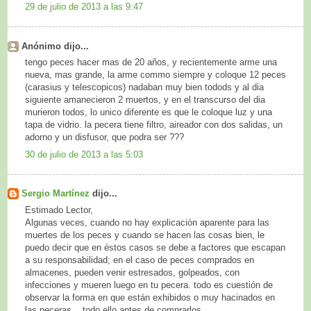
29 de julio de 2013 a las 9:47
Anónimo dijo...
tengo peces hacer mas de 20 años, y recientemente arme una
nueva, mas grande, la arme commo siempre y coloque 12 peces
(carasius y telescopicos) nadaban muy bien todods y al dia
siguiente amanecieron 2 muertos, y en el transcurso del dia
murieron todos, lo unico diferente es que le coloque luz y una
tapa de vidrio. la pecera tiene filtro, aireador con dos salidas, un
adorno y un disfusor, que podra ser ???
30 de julio de 2013 a las 5:03
Sergio Martínez
dijo...
Estimado Lector,
Algunas veces, cuando no hay explicación aparente para las
muertes de los peces y cuando se hacen las cosas bien, le
puedo decir que en éstos casos se debe a factores que escapan
a su responsabilidad; en el caso de peces comprados en
almacenes, pueden venir estresados, golpeados, con
infecciones y mueren luego en tu pecera. todo es cuestión de
observar la forma en que están exhibidos o muy hacinados en
las peceras... todo ello antes de comprarlos.