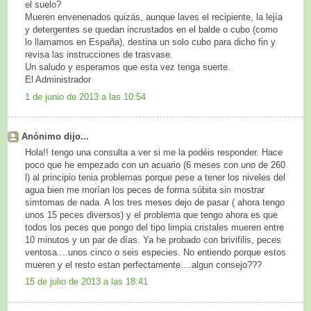
el suelo?
Mueren envenenados quizás, aunque laves el recipiente, la lejía
y detergentes se quedan incrustados en el balde o cubo (como
lo llamamos en España), destina un solo cubo para dicho fin y
revisa las instrucciones de trasvase.
Un saludo y esperamos que esta vez tenga suerte.
El Administrador
1 de junio de 2013 a las 10:54
Anónimo dijo...
Hola!! tengo una consulta a ver si me la podéis responder. Hace
poco que he empezado con un acuario (6 meses con uno de 260
l) al principio tenia problemas porque pese a tener los niveles del
agua bien me morían los peces de forma súbita sin mostrar
simtomas de nada. A los tres meses dejo de pasar ( ahora tengo
unos 15 peces diversos) y el problema que tengo ahora es que
todos los peces que pongo del tipo limpia cristales mueren entre
10 minutos y un par de días. Ya he probado con brivifilis, peces
ventosa....unos cinco o seis especies. No entiendo porque estos
mueren y el resto estan perfectamente....algun consejo???
15 de julio de 2013 a las 18:41