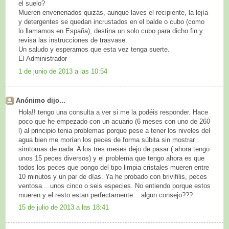
el suelo?
Mueren envenenados quizás, aunque laves el recipiente, la lejía
y detergentes se quedan incrustados en el balde o cubo (como
lo llamamos en España), destina un solo cubo para dicho fin y
revisa las instrucciones de trasvase.
Un saludo y esperamos que esta vez tenga suerte.
El Administrador
1 de junio de 2013 a las 10:54
Anónimo dijo...
Hola!! tengo una consulta a ver si me la podéis responder. Hace
poco que he empezado con un acuario (6 meses con uno de 260
l) al principio tenia problemas porque pese a tener los niveles del
agua bien me morían los peces de forma súbita sin mostrar
simtomas de nada. A los tres meses dejo de pasar ( ahora tengo
unos 15 peces diversos) y el problema que tengo ahora es que
todos los peces que pongo del tipo limpia cristales mueren entre
10 minutos y un par de días. Ya he probado con brivifilis, peces
ventosa....unos cinco o seis especies. No entiendo porque estos
mueren y el resto estan perfectamente....algun consejo???
15 de julio de 2013 a las 18:41