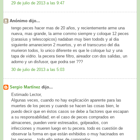
29 de julio de 2013 a las 9:47
Anónimo dijo...
tengo peces hacer mas de 20 años, y recientemente arme una
nueva, mas grande, la arme commo siempre y coloque 12 peces
(carasius y telescopicos) nadaban muy bien todods y al dia
siguiente amanecieron 2 muertos, y en el transcurso del dia
murieron todos, lo unico diferente es que le coloque luz y una
tapa de vidrio. la pecera tiene filtro, aireador con dos salidas, un
adorno y un disfusor, que podra ser ???
30 de julio de 2013 a las 5:03
Sergio Martínez
dijo...
Estimado Lector,
Algunas veces, cuando no hay explicación aparente para las
muertes de los peces y cuando se hacen las cosas bien, le
puedo decir que en éstos casos se debe a factores que escapan
a su responsabilidad; en el caso de peces comprados en
almacenes, pueden venir estresados, golpeados, con
infecciones y mueren luego en tu pecera. todo es cuestión de
observar la forma en que están exhibidos o muy hacinados en
las peceras... todo ello antes de comprarlos.