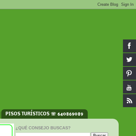
PISOS TURÍSTICOS ☏ 640869089
¿QUÉ CONSEJO BUSCAS?