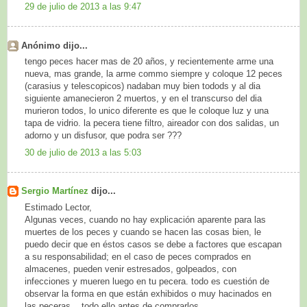
29 de julio de 2013 a las 9:47
Anónimo dijo...
tengo peces hacer mas de 20 años, y recientemente arme una
nueva, mas grande, la arme commo siempre y coloque 12 peces
(carasius y telescopicos) nadaban muy bien todods y al dia
siguiente amanecieron 2 muertos, y en el transcurso del dia
murieron todos, lo unico diferente es que le coloque luz y una
tapa de vidrio. la pecera tiene filtro, aireador con dos salidas, un
adorno y un disfusor, que podra ser ???
30 de julio de 2013 a las 5:03
Sergio Martínez
dijo...
Estimado Lector,
Algunas veces, cuando no hay explicación aparente para las
muertes de los peces y cuando se hacen las cosas bien, le
puedo decir que en éstos casos se debe a factores que escapan
a su responsabilidad; en el caso de peces comprados en
almacenes, pueden venir estresados, golpeados, con
infecciones y mueren luego en tu pecera. todo es cuestión de
observar la forma en que están exhibidos o muy hacinados en
las peceras... todo ello antes de comprarlos.