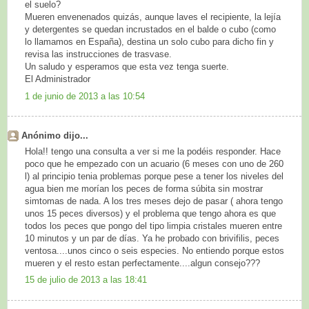
el suelo?
Mueren envenenados quizás, aunque laves el recipiente, la lejía
y detergentes se quedan incrustados en el balde o cubo (como
lo llamamos en España), destina un solo cubo para dicho fin y
revisa las instrucciones de trasvase.
Un saludo y esperamos que esta vez tenga suerte.
El Administrador
1 de junio de 2013 a las 10:54
Anónimo dijo...
Hola!! tengo una consulta a ver si me la podéis responder. Hace
poco que he empezado con un acuario (6 meses con uno de 260
l) al principio tenia problemas porque pese a tener los niveles del
agua bien me morían los peces de forma súbita sin mostrar
simtomas de nada. A los tres meses dejo de pasar ( ahora tengo
unos 15 peces diversos) y el problema que tengo ahora es que
todos los peces que pongo del tipo limpia cristales mueren entre
10 minutos y un par de días. Ya he probado con brivifilis, peces
ventosa....unos cinco o seis especies. No entiendo porque estos
mueren y el resto estan perfectamente....algun consejo???
15 de julio de 2013 a las 18:41