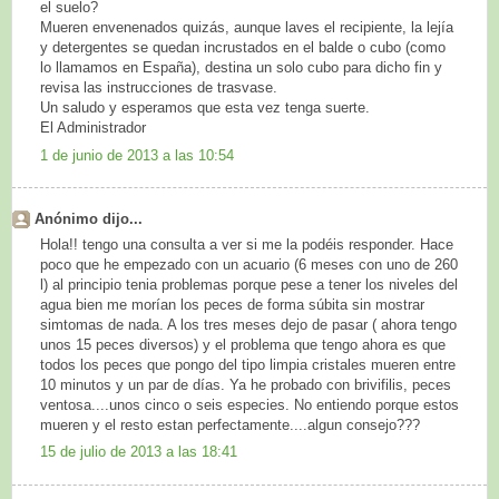
el suelo?
Mueren envenenados quizás, aunque laves el recipiente, la lejía
y detergentes se quedan incrustados en el balde o cubo (como
lo llamamos en España), destina un solo cubo para dicho fin y
revisa las instrucciones de trasvase.
Un saludo y esperamos que esta vez tenga suerte.
El Administrador
1 de junio de 2013 a las 10:54
Anónimo dijo...
Hola!! tengo una consulta a ver si me la podéis responder. Hace
poco que he empezado con un acuario (6 meses con uno de 260
l) al principio tenia problemas porque pese a tener los niveles del
agua bien me morían los peces de forma súbita sin mostrar
simtomas de nada. A los tres meses dejo de pasar ( ahora tengo
unos 15 peces diversos) y el problema que tengo ahora es que
todos los peces que pongo del tipo limpia cristales mueren entre
10 minutos y un par de días. Ya he probado con brivifilis, peces
ventosa....unos cinco o seis especies. No entiendo porque estos
mueren y el resto estan perfectamente....algun consejo???
15 de julio de 2013 a las 18:41