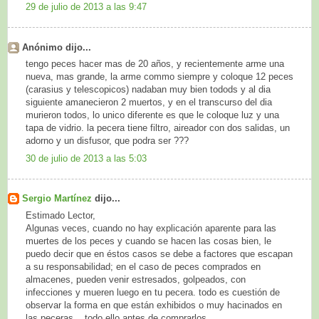
29 de julio de 2013 a las 9:47
Anónimo dijo...
tengo peces hacer mas de 20 años, y recientemente arme una
nueva, mas grande, la arme commo siempre y coloque 12 peces
(carasius y telescopicos) nadaban muy bien todods y al dia
siguiente amanecieron 2 muertos, y en el transcurso del dia
murieron todos, lo unico diferente es que le coloque luz y una
tapa de vidrio. la pecera tiene filtro, aireador con dos salidas, un
adorno y un disfusor, que podra ser ???
30 de julio de 2013 a las 5:03
Sergio Martínez
dijo...
Estimado Lector,
Algunas veces, cuando no hay explicación aparente para las
muertes de los peces y cuando se hacen las cosas bien, le
puedo decir que en éstos casos se debe a factores que escapan
a su responsabilidad; en el caso de peces comprados en
almacenes, pueden venir estresados, golpeados, con
infecciones y mueren luego en tu pecera. todo es cuestión de
observar la forma en que están exhibidos o muy hacinados en
las peceras... todo ello antes de comprarlos.