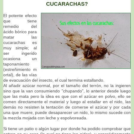
CUCARACHAS?
El potente efecto
que tiene
remedio del
ácido bórico para
matar las
cucarachas es
muy simple; al
ser ingerido
ocasiona un
taponamiento
(estreñimiento m
ortal), de las vías
de evacuación del insecto, el cual termina estallando.
Al añadir azúcar normal, por el tamaño del terrón, no la ingieren
sino que la van consumiendo "chupando", lo anterior desde luego
que las mata pero la idea es que con el azúcar en polvo, ello se
comen directamente el material y luego al estallar en el nido, las
demás no resisten la tentación de comerse el azúcar y por cada
una que muere, puede desaparecer un nido, lo mismo sucede con
la mezcla mojada con leche y espolvoreada.
Si tiene un patio o algún lugar por donde ha podido comprobar que
entran en su casa (la cual no tiene los nidos), y esporádicamente