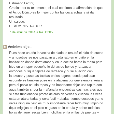
Estimado Lector,
Gracias por tu testimonio, el cual confirma la afirmación de que
el Ácido Bórico es lo mejor contra las cucarachas y sí da
resultado.
Un saludo,
EL ADMINISTRADOR.
7 de abril de 2014 a las 12:05
Anónimo dijo...
Pues hace un año la vecina de alado le resultó el nido de cucas
y a nosotros se nos pasaban a cada ratp en el baño en la
habitacion donde dormiamos y en la cocina hasta la mesa pero
hice en un toper pequeño lo del acido borico y la azucar
entonces busque tapitas de refresco y puse el acido con
la.azucar y puse las tapitas en los lugares donde pudieran
esconderse tambien puse en la alacena por que siempre veía ai
pero el polvo asi sin tapas y es importante dejar una tapita con
agua también si por la mañana la encuentras casi vacia es que
si esta funcionando pronto dejarás de verlas y cuando las veas
estaran atarantadas y sera facil matarlas tiempo despues ya no
veras ninguna pero es muy importante tener todo muy limpio no
dejar migajas en el piso ni grasa en la estufa y sobre todo las
hojas de laurel secas bien moliditas en la orillas de puertas y