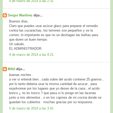
4 de marzo de 2014 a las 2:31
Sergio Martínez
dijo...
Buenos días,
Claro que puedes usar azúcar glass para preparar el remedio
contra las cucarachas, los terrones son pequeños y se la
comen, lo importante es que no se deshagan las bolitas para
que duren un buen tiempo.
Un saludo,
EL ADMINISTRADOR.
4 de marzo de 2014 a las 9:21
MAU
dijo...
buenas noches .
a ver si entendi bien , cada sobre del acido contiene 25 gramos ,
por lo tanto deberia usar la misma cantidad de azucar , para
expolvorear por los lugares que yo deseo de la casa , el acido
borico ¿ no es toxico ? que pasa si lo pongo en las lacenas
junto a mis alimentos , o en los cajones de mi cocina donde se
guardan los cubiertos . muchas gracias por su respuesta .
5 de marzo de 2014 a las 3:41