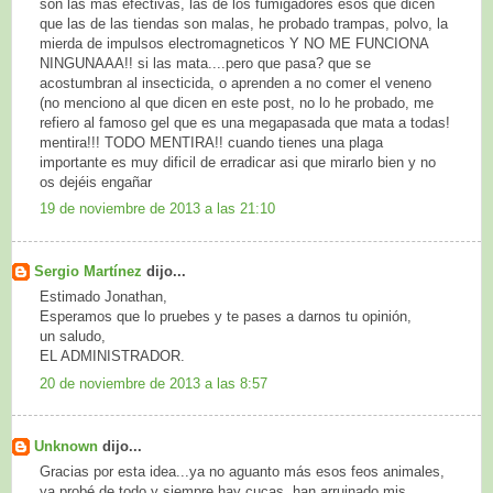
son las más efectivas, las de los fumigadores esos que dicen
que las de las tiendas son malas, he probado trampas, polvo, la
mierda de impulsos electromagneticos Y NO ME FUNCIONA
NINGUNAAA!! si las mata....pero que pasa? que se
acostumbran al insecticida, o aprenden a no comer el veneno
(no menciono al que dicen en este post, no lo he probado, me
refiero al famoso gel que es una megapasada que mata a todas!
mentira!!! TODO MENTIRA!! cuando tienes una plaga
importante es muy dificil de erradicar asi que mirarlo bien y no
os dejéis engañar
19 de noviembre de 2013 a las 21:10
Sergio Martínez
dijo...
Estimado Jonathan,
Esperamos que lo pruebes y te pases a darnos tu opinión,
un saludo,
EL ADMINISTRADOR.
20 de noviembre de 2013 a las 8:57
Unknown
dijo...
Gracias por esta idea...ya no aguanto más esos feos animales,
ya probé de todo y siempre hay cucas, han arruinado mis