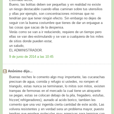
Bueno, las bolitas deben ser pequeñas y en realidad no existe
un riesgo destacable cuando ellas caminan sobre tus utensilios
y ollas por ejemplo, son concentraciones mínimas que no
tendrían por que tener ningún efecto. Sin embargo no dejes de
seguir con la buena costumbre que tienes de dar un enjuague a
las cosas que sacas de la despensa.
Verás como se van a ir reduciendo, requiere de un tiempo pero
ellas se van des-estimulando y se van a cualquiera de los miles
de sitios donde pueden estar,
un saludo,
EL ADMINISTRADOR.
9 de junio de 2014 a las 10:45
Anónimo dijo...
Buenas noches le comento algo muy importante, las cucarachas
precisan de agua, comida y refugio si ustedes, no rompen el
triangulo, estas nunca se terminaran, lo mitos son mitos, existen
trampas de fermonas en el mercado la cual tiene un atrayante
se pegan, estas se colocan debajo de la pila, fregadero, estufas,
frizzer( refrigeradores), aunado al acido borico, tambien les
comento que una vez ingerida cierta cantidad de este acido, Las
volvera resistentes y en verdad sera un problema mayor, puesto
tendran que emplear moleculas muy agresivas para terminar con