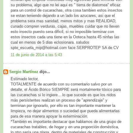
su problema, algo que no lei aqui es " tierra de diatomea" eficaz
para un control de cucarachas, otra cosa tambien estos insectos
se estan teniendo dejando a un lado los azucares, asi que el
problema sera mas sanidad, menos mitos y mas REALIDAD,
cunado compren verduras, cajas, muebles cuidar que no lleven
esto insecto puesto sera dificil, si no imposible terminar con
estos insectos cada una tiene en la Ooteca hasta 45 ninfas las
cual en menos de 5 dias eclosionara. saludos
spte_escuela_mip@hotmail.com face SERPROTEP SA de CV
11 de junio de 2014 a las 5:43
Sergio Martínez
dijo...
Estimado lector,
TOTALMENTE de acuerdo con su comentario salvo por un
detalle, el Ácido Bórico SIEMPRE será mortalmente tóxico para
las cucarachas si lo ingiere... lo que sucede es que los nidos
más persistentes realizan un proceso de "aprendizaje" y
terminan por ignorarlo, por ello es tan importante mantener la
limpieza, no dejar alimentos o suciedad que pueda alimentarlas
para de esa manera apoyar la exterminación.
*También es importante destacar que hablamos de una grupo de
cucarachas tratables, de hogar y en una proporción doméstica,
lo otro sería una plaga, dentro de materiales de construcción y