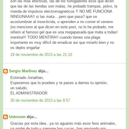
son las más efectivas, las de los fumigadores esos que dicen
que las de las tiendas son malas, he probado trampas, polvo, la
mierda de impulsos electromagneticos Y NO ME FUNCIONA
NINGUNAAA!! si las mata....pero que pasa? que se
acostumbran al insecticida, o aprenden a no comer el veneno
(no menciono al que dicen en este post, no lo he probado, me
refiero al famoso gel que es una megapasada que mata a todas!
mentira!!! TODO MENTIRA!! cuando tienes una plaga
importante es muy dificil de erradicar asi que mirarlo bien y no
os dejéis engañar
19 de noviembre de 2013 a las 21:10
Sergio Martínez
dijo...
Estimado Jonathan,
Esperamos que lo pruebes y te pases a darnos tu opinión,
un saludo,
EL ADMINISTRADOR.
20 de noviembre de 2013 a las 8:57
Unknown
dijo...
Gracias por esta idea...ya no aguanto más esos feos animales,
ya probé de todo y siempre hay cucas, han arruinado mis