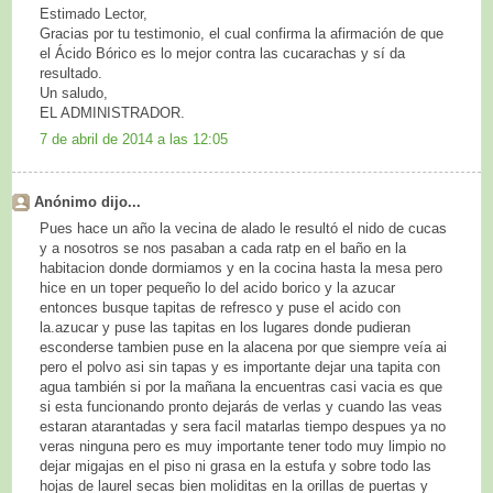
Estimado Lector,
Gracias por tu testimonio, el cual confirma la afirmación de que
el Ácido Bórico es lo mejor contra las cucarachas y sí da
resultado.
Un saludo,
EL ADMINISTRADOR.
7 de abril de 2014 a las 12:05
Anónimo dijo...
Pues hace un año la vecina de alado le resultó el nido de cucas
y a nosotros se nos pasaban a cada ratp en el baño en la
habitacion donde dormiamos y en la cocina hasta la mesa pero
hice en un toper pequeño lo del acido borico y la azucar
entonces busque tapitas de refresco y puse el acido con
la.azucar y puse las tapitas en los lugares donde pudieran
esconderse tambien puse en la alacena por que siempre veía ai
pero el polvo asi sin tapas y es importante dejar una tapita con
agua también si por la mañana la encuentras casi vacia es que
si esta funcionando pronto dejarás de verlas y cuando las veas
estaran atarantadas y sera facil matarlas tiempo despues ya no
veras ninguna pero es muy importante tener todo muy limpio no
dejar migajas en el piso ni grasa en la estufa y sobre todo las
hojas de laurel secas bien moliditas en la orillas de puertas y