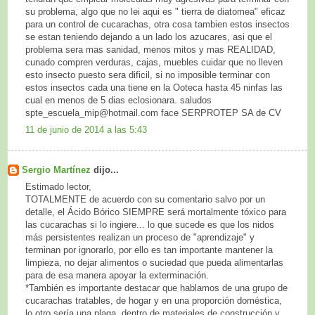
su problema, algo que no lei aqui es " tierra de diatomea" eficaz
para un control de cucarachas, otra cosa tambien estos insectos
se estan teniendo dejando a un lado los azucares, asi que el
problema sera mas sanidad, menos mitos y mas REALIDAD,
cunado compren verduras, cajas, muebles cuidar que no lleven
esto insecto puesto sera dificil, si no imposible terminar con
estos insectos cada una tiene en la Ooteca hasta 45 ninfas las
cual en menos de 5 dias eclosionara. saludos
spte_escuela_mip@hotmail.com face SERPROTEP SA de CV
11 de junio de 2014 a las 5:43
Sergio Martínez
dijo...
Estimado lector,
TOTALMENTE de acuerdo con su comentario salvo por un
detalle, el Ácido Bórico SIEMPRE será mortalmente tóxico para
las cucarachas si lo ingiere... lo que sucede es que los nidos
más persistentes realizan un proceso de "aprendizaje" y
terminan por ignorarlo, por ello es tan importante mantener la
limpieza, no dejar alimentos o suciedad que pueda alimentarlas
para de esa manera apoyar la exterminación.
*También es importante destacar que hablamos de una grupo de
cucarachas tratables, de hogar y en una proporción doméstica,
lo otro sería una plaga, dentro de materiales de construcción y