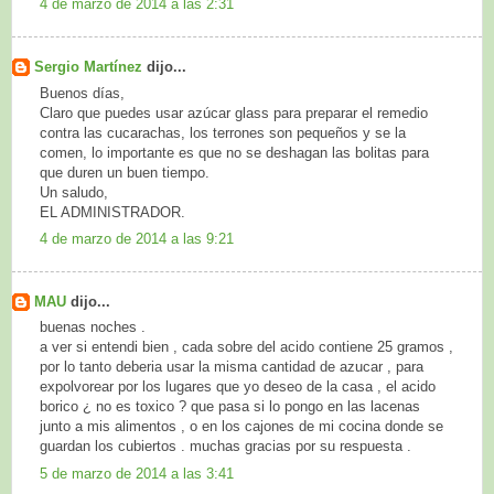
4 de marzo de 2014 a las 2:31
Sergio Martínez
dijo...
Buenos días,
Claro que puedes usar azúcar glass para preparar el remedio
contra las cucarachas, los terrones son pequeños y se la
comen, lo importante es que no se deshagan las bolitas para
que duren un buen tiempo.
Un saludo,
EL ADMINISTRADOR.
4 de marzo de 2014 a las 9:21
MAU
dijo...
buenas noches .
a ver si entendi bien , cada sobre del acido contiene 25 gramos ,
por lo tanto deberia usar la misma cantidad de azucar , para
expolvorear por los lugares que yo deseo de la casa , el acido
borico ¿ no es toxico ? que pasa si lo pongo en las lacenas
junto a mis alimentos , o en los cajones de mi cocina donde se
guardan los cubiertos . muchas gracias por su respuesta .
5 de marzo de 2014 a las 3:41