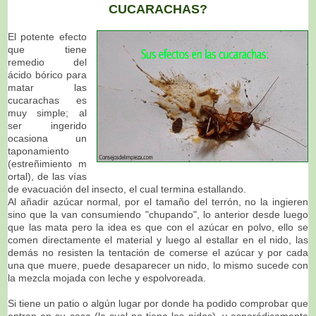
CUCARACHAS?
El potente efecto
que tiene
remedio del
ácido bórico para
matar las
cucarachas es
muy simple; al
ser ingerido
ocasiona un
taponamiento
(estreñimiento m
ortal), de las vías
de evacuación del insecto, el cual termina estallando.
Al añadir azúcar normal, por el tamaño del terrón, no la ingieren
sino que la van consumiendo "chupando", lo anterior desde luego
que las mata pero la idea es que con el azúcar en polvo, ello se
comen directamente el material y luego al estallar en el nido, las
demás no resisten la tentación de comerse el azúcar y por cada
una que muere, puede desaparecer un nido, lo mismo sucede con
la mezcla mojada con leche y espolvoreada.
Si tiene un patio o algún lugar por donde ha podido comprobar que
entran en su casa (la cual no tiene los nidos), y esporádicamente