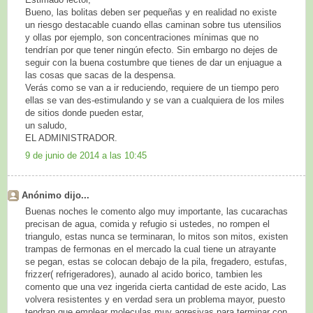
Bueno, las bolitas deben ser pequeñas y en realidad no existe
un riesgo destacable cuando ellas caminan sobre tus utensilios
y ollas por ejemplo, son concentraciones mínimas que no
tendrían por que tener ningún efecto. Sin embargo no dejes de
seguir con la buena costumbre que tienes de dar un enjuague a
las cosas que sacas de la despensa.
Verás como se van a ir reduciendo, requiere de un tiempo pero
ellas se van des-estimulando y se van a cualquiera de los miles
de sitios donde pueden estar,
un saludo,
EL ADMINISTRADOR.
9 de junio de 2014 a las 10:45
Anónimo dijo...
Buenas noches le comento algo muy importante, las cucarachas
precisan de agua, comida y refugio si ustedes, no rompen el
triangulo, estas nunca se terminaran, lo mitos son mitos, existen
trampas de fermonas en el mercado la cual tiene un atrayante
se pegan, estas se colocan debajo de la pila, fregadero, estufas,
frizzer( refrigeradores), aunado al acido borico, tambien les
comento que una vez ingerida cierta cantidad de este acido, Las
volvera resistentes y en verdad sera un problema mayor, puesto
tendran que emplear moleculas muy agresivas para terminar con