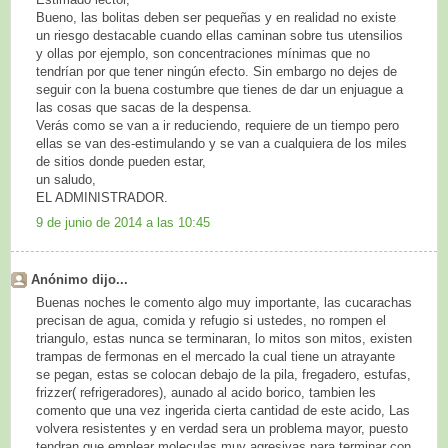
Bueno, las bolitas deben ser pequeñas y en realidad no existe
un riesgo destacable cuando ellas caminan sobre tus utensilios
y ollas por ejemplo, son concentraciones mínimas que no
tendrían por que tener ningún efecto. Sin embargo no dejes de
seguir con la buena costumbre que tienes de dar un enjuague a
las cosas que sacas de la despensa.
Verás como se van a ir reduciendo, requiere de un tiempo pero
ellas se van des-estimulando y se van a cualquiera de los miles
de sitios donde pueden estar,
un saludo,
EL ADMINISTRADOR.
9 de junio de 2014 a las 10:45
Anónimo dijo...
Buenas noches le comento algo muy importante, las cucarachas
precisan de agua, comida y refugio si ustedes, no rompen el
triangulo, estas nunca se terminaran, lo mitos son mitos, existen
trampas de fermonas en el mercado la cual tiene un atrayante
se pegan, estas se colocan debajo de la pila, fregadero, estufas,
frizzer( refrigeradores), aunado al acido borico, tambien les
comento que una vez ingerida cierta cantidad de este acido, Las
volvera resistentes y en verdad sera un problema mayor, puesto
tendran que emplear moleculas muy agresivas para terminar con