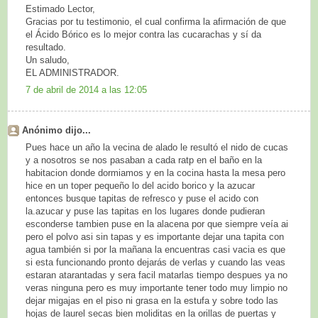
Estimado Lector,
Gracias por tu testimonio, el cual confirma la afirmación de que
el Ácido Bórico es lo mejor contra las cucarachas y sí da
resultado.
Un saludo,
EL ADMINISTRADOR.
7 de abril de 2014 a las 12:05
Anónimo dijo...
Pues hace un año la vecina de alado le resultó el nido de cucas
y a nosotros se nos pasaban a cada ratp en el baño en la
habitacion donde dormiamos y en la cocina hasta la mesa pero
hice en un toper pequeño lo del acido borico y la azucar
entonces busque tapitas de refresco y puse el acido con
la.azucar y puse las tapitas en los lugares donde pudieran
esconderse tambien puse en la alacena por que siempre veía ai
pero el polvo asi sin tapas y es importante dejar una tapita con
agua también si por la mañana la encuentras casi vacia es que
si esta funcionando pronto dejarás de verlas y cuando las veas
estaran atarantadas y sera facil matarlas tiempo despues ya no
veras ninguna pero es muy importante tener todo muy limpio no
dejar migajas en el piso ni grasa en la estufa y sobre todo las
hojas de laurel secas bien moliditas en la orillas de puertas y