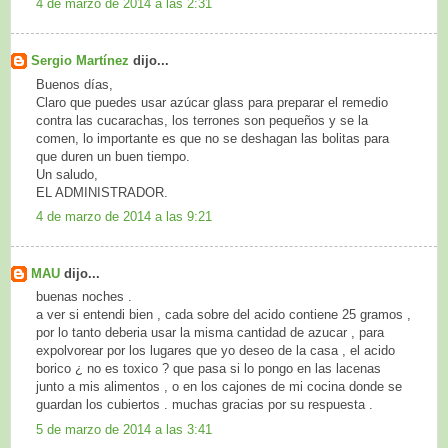
4 de marzo de 2014 a las 2:31
Sergio Martínez
dijo...
Buenos días,
Claro que puedes usar azúcar glass para preparar el remedio
contra las cucarachas, los terrones son pequeños y se la
comen, lo importante es que no se deshagan las bolitas para
que duren un buen tiempo.
Un saludo,
EL ADMINISTRADOR.
4 de marzo de 2014 a las 9:21
MAU
dijo...
buenas noches .
a ver si entendi bien , cada sobre del acido contiene 25 gramos ,
por lo tanto deberia usar la misma cantidad de azucar , para
expolvorear por los lugares que yo deseo de la casa , el acido
borico ¿ no es toxico ? que pasa si lo pongo en las lacenas
junto a mis alimentos , o en los cajones de mi cocina donde se
guardan los cubiertos . muchas gracias por su respuesta .
5 de marzo de 2014 a las 3:41