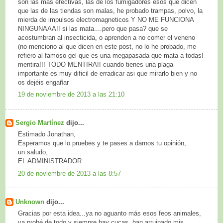
son las más efectivas, las de los fumigadores esos que dicen
que las de las tiendas son malas, he probado trampas, polvo, la
mierda de impulsos electromagneticos Y NO ME FUNCIONA
NINGUNAAA!! si las mata....pero que pasa? que se
acostumbran al insecticida, o aprenden a no comer el veneno
(no menciono al que dicen en este post, no lo he probado, me
refiero al famoso gel que es una megapasada que mata a todas!
mentira!!! TODO MENTIRA!! cuando tienes una plaga
importante es muy dificil de erradicar asi que mirarlo bien y no
os dejéis engañar
19 de noviembre de 2013 a las 21:10
Sergio Martínez
dijo...
Estimado Jonathan,
Esperamos que lo pruebes y te pases a darnos tu opinión,
un saludo,
EL ADMINISTRADOR.
20 de noviembre de 2013 a las 8:57
Unknown
dijo...
Gracias por esta idea...ya no aguanto más esos feos animales,
ya probé de todo y siempre hay cucas, han arruinado mis