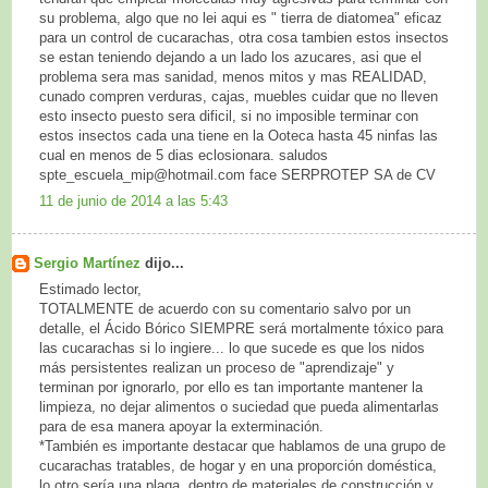
su problema, algo que no lei aqui es " tierra de diatomea" eficaz
para un control de cucarachas, otra cosa tambien estos insectos
se estan teniendo dejando a un lado los azucares, asi que el
problema sera mas sanidad, menos mitos y mas REALIDAD,
cunado compren verduras, cajas, muebles cuidar que no lleven
esto insecto puesto sera dificil, si no imposible terminar con
estos insectos cada una tiene en la Ooteca hasta 45 ninfas las
cual en menos de 5 dias eclosionara. saludos
spte_escuela_mip@hotmail.com face SERPROTEP SA de CV
11 de junio de 2014 a las 5:43
Sergio Martínez
dijo...
Estimado lector,
TOTALMENTE de acuerdo con su comentario salvo por un
detalle, el Ácido Bórico SIEMPRE será mortalmente tóxico para
las cucarachas si lo ingiere... lo que sucede es que los nidos
más persistentes realizan un proceso de "aprendizaje" y
terminan por ignorarlo, por ello es tan importante mantener la
limpieza, no dejar alimentos o suciedad que pueda alimentarlas
para de esa manera apoyar la exterminación.
*También es importante destacar que hablamos de una grupo de
cucarachas tratables, de hogar y en una proporción doméstica,
lo otro sería una plaga, dentro de materiales de construcción y