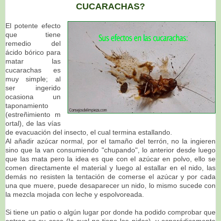
CUCARACHAS?
El potente efecto
que tiene
remedio del
ácido bórico para
matar las
cucarachas es
muy simple; al
ser ingerido
ocasiona un
taponamiento
(estreñimiento m
ortal), de las vías
de evacuación del insecto, el cual termina estallando.
Al añadir azúcar normal, por el tamaño del terrón, no la ingieren
sino que la van consumiendo "chupando", lo anterior desde luego
que las mata pero la idea es que con el azúcar en polvo, ello se
comen directamente el material y luego al estallar en el nido, las
demás no resisten la tentación de comerse el azúcar y por cada
una que muere, puede desaparecer un nido, lo mismo sucede con
la mezcla mojada con leche y espolvoreada.
Si tiene un patio o algún lugar por donde ha podido comprobar que
entran en su casa (la cual no tiene los nidos), y esporádicamente