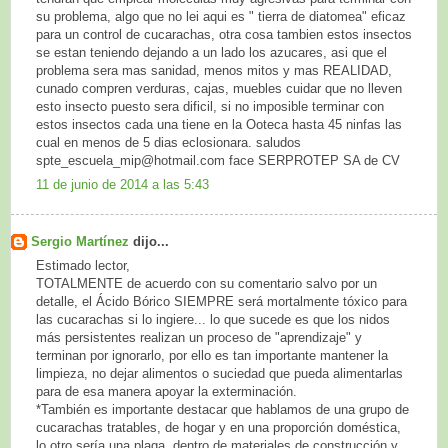
su problema, algo que no lei aqui es " tierra de diatomea" eficaz
para un control de cucarachas, otra cosa tambien estos insectos
se estan teniendo dejando a un lado los azucares, asi que el
problema sera mas sanidad, menos mitos y mas REALIDAD,
cunado compren verduras, cajas, muebles cuidar que no lleven
esto insecto puesto sera dificil, si no imposible terminar con
estos insectos cada una tiene en la Ooteca hasta 45 ninfas las
cual en menos de 5 dias eclosionara. saludos
spte_escuela_mip@hotmail.com face SERPROTEP SA de CV
11 de junio de 2014 a las 5:43
Sergio Martínez
dijo...
Estimado lector,
TOTALMENTE de acuerdo con su comentario salvo por un
detalle, el Ácido Bórico SIEMPRE será mortalmente tóxico para
las cucarachas si lo ingiere... lo que sucede es que los nidos
más persistentes realizan un proceso de "aprendizaje" y
terminan por ignorarlo, por ello es tan importante mantener la
limpieza, no dejar alimentos o suciedad que pueda alimentarlas
para de esa manera apoyar la exterminación.
*También es importante destacar que hablamos de una grupo de
cucarachas tratables, de hogar y en una proporción doméstica,
lo otro sería una plaga, dentro de materiales de construcción y