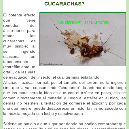
CUCARACHAS?
El potente efecto
que tiene
remedio del
ácido bórico para
matar las
cucarachas es
muy simple; al
ser ingerido
ocasiona un
taponamiento
(estreñimiento m
ortal), de las vías
de evacuación del insecto, el cual termina estallando.
Al añadir azúcar normal, por el tamaño del terrón, no la ingieren
sino que la van consumiendo "chupando", lo anterior desde luego
que las mata pero la idea es que con el azúcar en polvo, ello se
comen directamente el material y luego al estallar en el nido, las
demás no resisten la tentación de comerse el azúcar y por cada
una que muere, puede desaparecer un nido, lo mismo sucede con
la mezcla mojada con leche y espolvoreada.
Si tiene un patio o algún lugar por donde ha podido comprobar que
entran en su casa (la cual no tiene los nidos), y esporádicamente