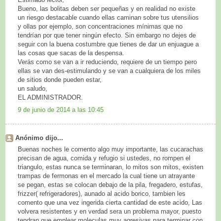
Bueno, las bolitas deben ser pequeñas y en realidad no existe
un riesgo destacable cuando ellas caminan sobre tus utensilios
y ollas por ejemplo, son concentraciones mínimas que no
tendrían por que tener ningún efecto. Sin embargo no dejes de
seguir con la buena costumbre que tienes de dar un enjuague a
las cosas que sacas de la despensa.
Verás como se van a ir reduciendo, requiere de un tiempo pero
ellas se van des-estimulando y se van a cualquiera de los miles
de sitios donde pueden estar,
un saludo,
EL ADMINISTRADOR.
9 de junio de 2014 a las 10:45
Anónimo dijo...
Buenas noches le comento algo muy importante, las cucarachas
precisan de agua, comida y refugio si ustedes, no rompen el
triangulo, estas nunca se terminaran, lo mitos son mitos, existen
trampas de fermonas en el mercado la cual tiene un atrayante
se pegan, estas se colocan debajo de la pila, fregadero, estufas,
frizzer( refrigeradores), aunado al acido borico, tambien les
comento que una vez ingerida cierta cantidad de este acido, Las
volvera resistentes y en verdad sera un problema mayor, puesto
tendran que emplear moleculas muy agresivas para terminar con