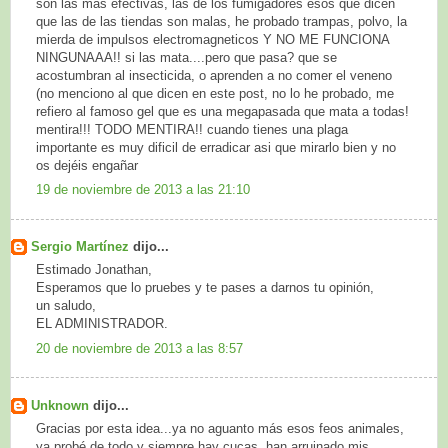
son las más efectivas, las de los fumigadores esos que dicen
que las de las tiendas son malas, he probado trampas, polvo, la
mierda de impulsos electromagneticos Y NO ME FUNCIONA
NINGUNAAA!! si las mata....pero que pasa? que se
acostumbran al insecticida, o aprenden a no comer el veneno
(no menciono al que dicen en este post, no lo he probado, me
refiero al famoso gel que es una megapasada que mata a todas!
mentira!!! TODO MENTIRA!! cuando tienes una plaga
importante es muy dificil de erradicar asi que mirarlo bien y no
os dejéis engañar
19 de noviembre de 2013 a las 21:10
Sergio Martínez
dijo...
Estimado Jonathan,
Esperamos que lo pruebes y te pases a darnos tu opinión,
un saludo,
EL ADMINISTRADOR.
20 de noviembre de 2013 a las 8:57
Unknown
dijo...
Gracias por esta idea...ya no aguanto más esos feos animales,
ya probé de todo y siempre hay cucas, han arruinado mis