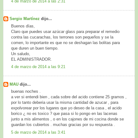
4 de marzo de 2014 a las 2:31
Sergio Martínez
dijo...
Buenos días,
Claro que puedes usar azúcar glass para preparar el remedio
contra las cucarachas, los terrones son pequeños y se la
comen, lo importante es que no se deshagan las bolitas para
que duren un buen tiempo.
Un saludo,
EL ADMINISTRADOR.
4 de marzo de 2014 a las 9:21
MAU
dijo...
buenas noches .
a ver si entendi bien , cada sobre del acido contiene 25 gramos ,
por lo tanto deberia usar la misma cantidad de azucar , para
expolvorear por los lugares que yo deseo de la casa , el acido
borico ¿ no es toxico ? que pasa si lo pongo en las lacenas
junto a mis alimentos , o en los cajones de mi cocina donde se
guardan los cubiertos . muchas gracias por su respuesta .
5 de marzo de 2014 a las 3:41