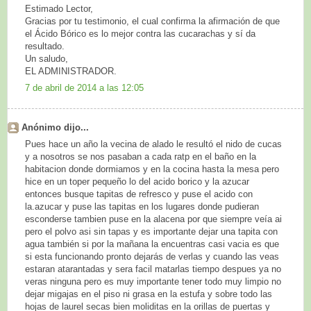
Estimado Lector,
Gracias por tu testimonio, el cual confirma la afirmación de que
el Ácido Bórico es lo mejor contra las cucarachas y sí da
resultado.
Un saludo,
EL ADMINISTRADOR.
7 de abril de 2014 a las 12:05
Anónimo dijo...
Pues hace un año la vecina de alado le resultó el nido de cucas
y a nosotros se nos pasaban a cada ratp en el baño en la
habitacion donde dormiamos y en la cocina hasta la mesa pero
hice en un toper pequeño lo del acido borico y la azucar
entonces busque tapitas de refresco y puse el acido con
la.azucar y puse las tapitas en los lugares donde pudieran
esconderse tambien puse en la alacena por que siempre veía ai
pero el polvo asi sin tapas y es importante dejar una tapita con
agua también si por la mañana la encuentras casi vacia es que
si esta funcionando pronto dejarás de verlas y cuando las veas
estaran atarantadas y sera facil matarlas tiempo despues ya no
veras ninguna pero es muy importante tener todo muy limpio no
dejar migajas en el piso ni grasa en la estufa y sobre todo las
hojas de laurel secas bien moliditas en la orillas de puertas y