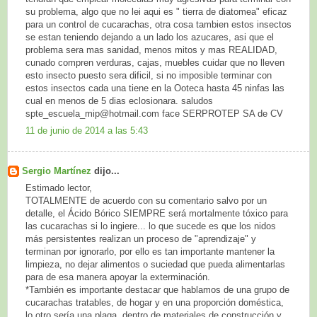
su problema, algo que no lei aqui es " tierra de diatomea" eficaz
para un control de cucarachas, otra cosa tambien estos insectos
se estan teniendo dejando a un lado los azucares, asi que el
problema sera mas sanidad, menos mitos y mas REALIDAD,
cunado compren verduras, cajas, muebles cuidar que no lleven
esto insecto puesto sera dificil, si no imposible terminar con
estos insectos cada una tiene en la Ooteca hasta 45 ninfas las
cual en menos de 5 dias eclosionara. saludos
spte_escuela_mip@hotmail.com face SERPROTEP SA de CV
11 de junio de 2014 a las 5:43
Sergio Martínez
dijo...
Estimado lector,
TOTALMENTE de acuerdo con su comentario salvo por un
detalle, el Ácido Bórico SIEMPRE será mortalmente tóxico para
las cucarachas si lo ingiere... lo que sucede es que los nidos
más persistentes realizan un proceso de "aprendizaje" y
terminan por ignorarlo, por ello es tan importante mantener la
limpieza, no dejar alimentos o suciedad que pueda alimentarlas
para de esa manera apoyar la exterminación.
*También es importante destacar que hablamos de una grupo de
cucarachas tratables, de hogar y en una proporción doméstica,
lo otro sería una plaga, dentro de materiales de construcción y