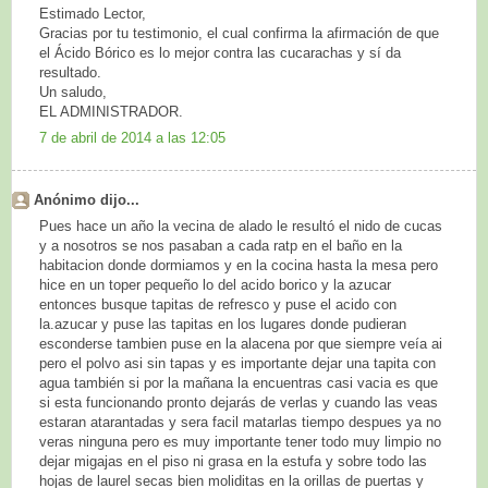
Estimado Lector,
Gracias por tu testimonio, el cual confirma la afirmación de que
el Ácido Bórico es lo mejor contra las cucarachas y sí da
resultado.
Un saludo,
EL ADMINISTRADOR.
7 de abril de 2014 a las 12:05
Anónimo dijo...
Pues hace un año la vecina de alado le resultó el nido de cucas
y a nosotros se nos pasaban a cada ratp en el baño en la
habitacion donde dormiamos y en la cocina hasta la mesa pero
hice en un toper pequeño lo del acido borico y la azucar
entonces busque tapitas de refresco y puse el acido con
la.azucar y puse las tapitas en los lugares donde pudieran
esconderse tambien puse en la alacena por que siempre veía ai
pero el polvo asi sin tapas y es importante dejar una tapita con
agua también si por la mañana la encuentras casi vacia es que
si esta funcionando pronto dejarás de verlas y cuando las veas
estaran atarantadas y sera facil matarlas tiempo despues ya no
veras ninguna pero es muy importante tener todo muy limpio no
dejar migajas en el piso ni grasa en la estufa y sobre todo las
hojas de laurel secas bien moliditas en la orillas de puertas y