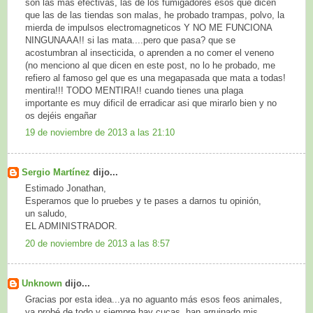
son las más efectivas, las de los fumigadores esos que dicen
que las de las tiendas son malas, he probado trampas, polvo, la
mierda de impulsos electromagneticos Y NO ME FUNCIONA
NINGUNAAA!! si las mata....pero que pasa? que se
acostumbran al insecticida, o aprenden a no comer el veneno
(no menciono al que dicen en este post, no lo he probado, me
refiero al famoso gel que es una megapasada que mata a todas!
mentira!!! TODO MENTIRA!! cuando tienes una plaga
importante es muy dificil de erradicar asi que mirarlo bien y no
os dejéis engañar
19 de noviembre de 2013 a las 21:10
Sergio Martínez
dijo...
Estimado Jonathan,
Esperamos que lo pruebes y te pases a darnos tu opinión,
un saludo,
EL ADMINISTRADOR.
20 de noviembre de 2013 a las 8:57
Unknown
dijo...
Gracias por esta idea...ya no aguanto más esos feos animales,
ya probé de todo y siempre hay cucas, han arruinado mis