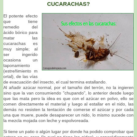
CUCARACHAS?
El potente efecto
que tiene
remedio del
ácido bórico para
matar las
cucarachas es
muy simple; al
ser ingerido
ocasiona un
taponamiento
(estreñimiento m
ortal), de las vías
de evacuación del insecto, el cual termina estallando.
Al añadir azúcar normal, por el tamaño del terrón, no la ingieren
sino que la van consumiendo "chupando", lo anterior desde luego
que las mata pero la idea es que con el azúcar en polvo, ello se
comen directamente el material y luego al estallar en el nido, las
demás no resisten la tentación de comerse el azúcar y por cada
una que muere, puede desaparecer un nido, lo mismo sucede con
la mezcla mojada con leche y espolvoreada.
Si tiene un patio o algún lugar por donde ha podido comprobar que
entran en su casa (la cual no tiene los nidos), y esporádicamente