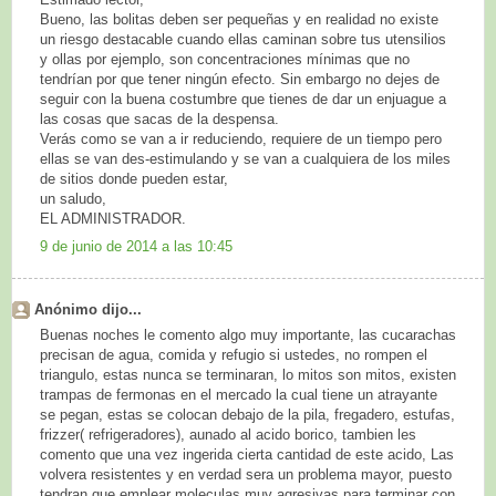
Bueno, las bolitas deben ser pequeñas y en realidad no existe
un riesgo destacable cuando ellas caminan sobre tus utensilios
y ollas por ejemplo, son concentraciones mínimas que no
tendrían por que tener ningún efecto. Sin embargo no dejes de
seguir con la buena costumbre que tienes de dar un enjuague a
las cosas que sacas de la despensa.
Verás como se van a ir reduciendo, requiere de un tiempo pero
ellas se van des-estimulando y se van a cualquiera de los miles
de sitios donde pueden estar,
un saludo,
EL ADMINISTRADOR.
9 de junio de 2014 a las 10:45
Anónimo dijo...
Buenas noches le comento algo muy importante, las cucarachas
precisan de agua, comida y refugio si ustedes, no rompen el
triangulo, estas nunca se terminaran, lo mitos son mitos, existen
trampas de fermonas en el mercado la cual tiene un atrayante
se pegan, estas se colocan debajo de la pila, fregadero, estufas,
frizzer( refrigeradores), aunado al acido borico, tambien les
comento que una vez ingerida cierta cantidad de este acido, Las
volvera resistentes y en verdad sera un problema mayor, puesto
tendran que emplear moleculas muy agresivas para terminar con