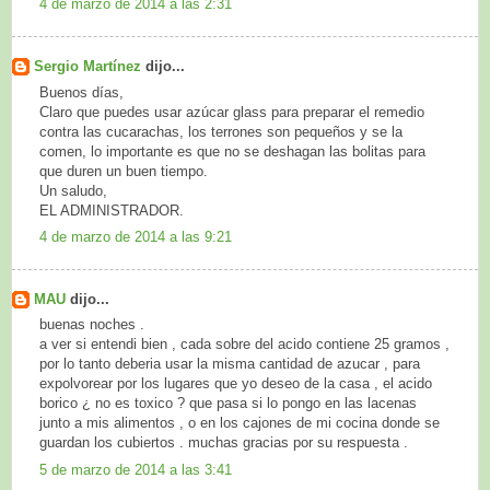
4 de marzo de 2014 a las 2:31
Sergio Martínez
dijo...
Buenos días,
Claro que puedes usar azúcar glass para preparar el remedio
contra las cucarachas, los terrones son pequeños y se la
comen, lo importante es que no se deshagan las bolitas para
que duren un buen tiempo.
Un saludo,
EL ADMINISTRADOR.
4 de marzo de 2014 a las 9:21
MAU
dijo...
buenas noches .
a ver si entendi bien , cada sobre del acido contiene 25 gramos ,
por lo tanto deberia usar la misma cantidad de azucar , para
expolvorear por los lugares que yo deseo de la casa , el acido
borico ¿ no es toxico ? que pasa si lo pongo en las lacenas
junto a mis alimentos , o en los cajones de mi cocina donde se
guardan los cubiertos . muchas gracias por su respuesta .
5 de marzo de 2014 a las 3:41