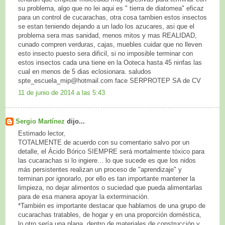
su problema, algo que no lei aqui es " tierra de diatomea" eficaz
para un control de cucarachas, otra cosa tambien estos insectos
se estan teniendo dejando a un lado los azucares, asi que el
problema sera mas sanidad, menos mitos y mas REALIDAD,
cunado compren verduras, cajas, muebles cuidar que no lleven
esto insecto puesto sera dificil, si no imposible terminar con
estos insectos cada una tiene en la Ooteca hasta 45 ninfas las
cual en menos de 5 dias eclosionara. saludos
spte_escuela_mip@hotmail.com face SERPROTEP SA de CV
11 de junio de 2014 a las 5:43
Sergio Martínez
dijo...
Estimado lector,
TOTALMENTE de acuerdo con su comentario salvo por un
detalle, el Ácido Bórico SIEMPRE será mortalmente tóxico para
las cucarachas si lo ingiere... lo que sucede es que los nidos
más persistentes realizan un proceso de "aprendizaje" y
terminan por ignorarlo, por ello es tan importante mantener la
limpieza, no dejar alimentos o suciedad que pueda alimentarlas
para de esa manera apoyar la exterminación.
*También es importante destacar que hablamos de una grupo de
cucarachas tratables, de hogar y en una proporción doméstica,
lo otro sería una plaga, dentro de materiales de construcción y