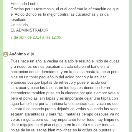
Estimado Lector,
Gracias por tu testimonio, el cual confirma la afirmación de que
el Ácido Bórico es lo mejor contra las cucarachas y sí da
resultado.
Un saludo,
EL ADMINISTRADOR.
7 de abril de 2014 a las 12:05
Anónimo dijo...
Pues hace un año la vecina de alado le resultó el nido de cucas
y a nosotros se nos pasaban a cada ratp en el baño en la
habitacion donde dormiamos y en la cocina hasta la mesa pero
hice en un toper pequeño lo del acido borico y la azucar
entonces busque tapitas de refresco y puse el acido con
la.azucar y puse las tapitas en los lugares donde pudieran
esconderse tambien puse en la alacena por que siempre veía ai
pero el polvo asi sin tapas y es importante dejar una tapita con
agua también si por la mañana la encuentras casi vacia es que
si esta funcionando pronto dejarás de verlas y cuando las veas
estaran atarantadas y sera facil matarlas tiempo despues ya no
veras ninguna pero es muy importante tener todo muy limpio no
dejar migajas en el piso ni grasa en la estufa y sobre todo las
hojas de laurel secas bien moliditas en la orillas de puertas y