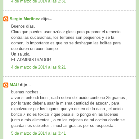
4 de marzo de 2014 a las 2:31
Sergio Martínez
dijo...
Buenos días,
Claro que puedes usar azúcar glass para preparar el remedio
contra las cucarachas, los terrones son pequeños y se la
comen, lo importante es que no se deshagan las bolitas para
que duren un buen tiempo.
Un saludo,
EL ADMINISTRADOR.
4 de marzo de 2014 a las 9:21
MAU
dijo...
buenas noches .
a ver si entendi bien , cada sobre del acido contiene 25 gramos ,
por lo tanto deberia usar la misma cantidad de azucar , para
expolvorear por los lugares que yo deseo de la casa , el acido
borico ¿ no es toxico ? que pasa si lo pongo en las lacenas
junto a mis alimentos , o en los cajones de mi cocina donde se
guardan los cubiertos . muchas gracias por su respuesta .
5 de marzo de 2014 a las 3:41