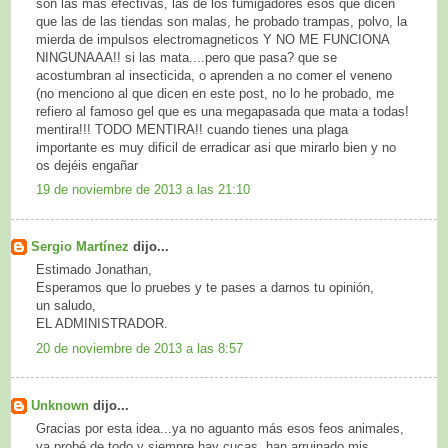
son las más efectivas, las de los fumigadores esos que dicen
que las de las tiendas son malas, he probado trampas, polvo, la
mierda de impulsos electromagneticos Y NO ME FUNCIONA
NINGUNAAA!! si las mata....pero que pasa? que se
acostumbran al insecticida, o aprenden a no comer el veneno
(no menciono al que dicen en este post, no lo he probado, me
refiero al famoso gel que es una megapasada que mata a todas!
mentira!!! TODO MENTIRA!! cuando tienes una plaga
importante es muy dificil de erradicar asi que mirarlo bien y no
os dejéis engañar
19 de noviembre de 2013 a las 21:10
Sergio Martínez
dijo...
Estimado Jonathan,
Esperamos que lo pruebes y te pases a darnos tu opinión,
un saludo,
EL ADMINISTRADOR.
20 de noviembre de 2013 a las 8:57
Unknown
dijo...
Gracias por esta idea...ya no aguanto más esos feos animales,
ya probé de todo y siempre hay cucas, han arruinado mis