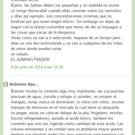
Bueno, las bolitas deben ser pequeñas y en realidad no existe
un riesgo destacable cuando ellas caminan sobre tus utensilios
y ollas por ejemplo, son concentraciones mínimas que no
tendrían por que tener ningún efecto. Sin embargo no dejes de
seguir con la buena costumbre que tienes de dar un enjuague a
las cosas que sacas de la despensa.
Verás como se van a ir reduciendo, requiere de un tiempo pero
ellas se van des-estimulando y se van a cualquiera de los miles
de sitios donde pueden estar,
un saludo,
EL ADMINISTRADOR.
9 de junio de 2014 a las 10:45
Anónimo dijo...
Buenas noches le comento algo muy importante, las cucarachas
precisan de agua, comida y refugio si ustedes, no rompen el
triangulo, estas nunca se terminaran, lo mitos son mitos, existen
trampas de fermonas en el mercado la cual tiene un atrayante
se pegan, estas se colocan debajo de la pila, fregadero, estufas,
frizzer( refrigeradores), aunado al acido borico, tambien les
comento que una vez ingerida cierta cantidad de este acido, Las
volvera resistentes y en verdad sera un problema mayor, puesto
tendran que emplear moleculas muy agresivas para terminar con