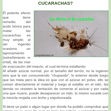
CUCARACHAS?
El potente efecto
que tiene
remedio del
ácido bórico para
matar las
cucarachas es
muy simple; al
ser ingerido
ocasiona un
taponamiento
(estreñimiento m
ortal), de las vías
de evacuación del insecto, el cual termina estallando.
Al añadir azúcar normal, por el tamaño del terrón, no la ingieren
sino que la van consumiendo "chupando", lo anterior desde luego
que las mata pero la idea es que con el azúcar en polvo, ello se
comen directamente el material y luego al estallar en el nido, las
demás no resisten la tentación de comerse el azúcar y por cada
una que muere, puede desaparecer un nido, lo mismo sucede con
la mezcla mojada con leche y espolvoreada.
Si tiene un patio o algún lugar por donde ha podido comprobar que
entran en su casa (la cual no tiene los nidos), y esporádicamente